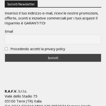
Iscriviti Newsletter
Inserisci il tuo indirizzo e-mail, ricevi le nostre promozioni,
offerte, sconti e iniziative commerciali per i tuoi acquisti Il
risparmio è GARANTITO!
Email
Procedendo accetti la privacy policy
R.A.F.V.
S.r.l.s.
Viale dello Stadio 75
05100 Terni (TR) Italia
Tel. 0744.431610 MWA 329.2053074 Numero Verde