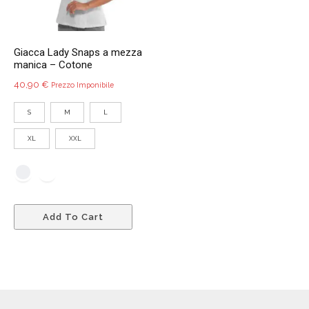
nella
pagina
pagin
del
del
prodotto
Giacca Lady Snaps a mezza
prodo
manica – Cotone
40,90
€
Prezzo Imponibile
S
M
L
XL
XXL
Questo
Add To Cart
prodotto
ha
più
varianti.
Le
opzioni