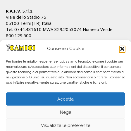
R.A.F.V.
S.r.l.s.
Viale dello Stadio 75
05100 Terni (TR) Italia
Tel. 0744.431610 MWA 329.2053074 Numero Verde
800.129.500
Cod.Fiscale/P.IVA IT01628820555 REA TR 112162
info@ecamici.it www.ecamici.it
Consenso Cookie
PEC rafv@pec.it
Per fornire le migliori esperienze, utilizziamo tecnologie come i cookie per
memorizzare e/o accedere alle informazioni del dispositivo. Il consenso a
queste tecnologie ci permetterà di elaborare dati come il comportamento di
navigazione o ID unici su questo sito. Non acconsentire o ritirare il consenso
può influire negativamente su alcune caratteristiche e funzioni.
Accetta
Nega
All material © R.A.F.V. S.r.l.. Copyright 2023. Subject to change without notice.
P.IVA IT01628820555
Visualizza le preferenze
info@ecamici.it