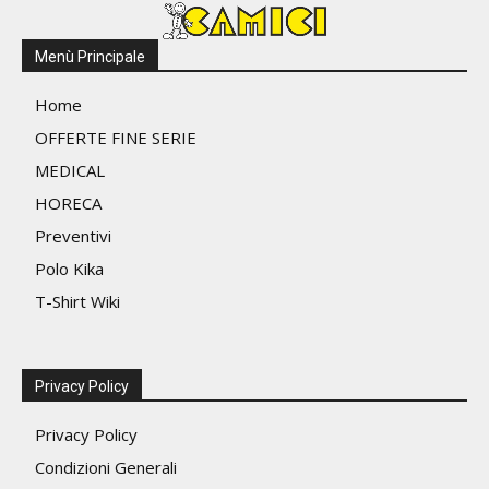
possono
essere
Menù Principale
scelte
nella
Home
pagina
OFFERTE FINE SERIE
del
MEDICAL
prodotto
HORECA
Preventivi
Polo Kika
T-Shirt Wiki
Privacy Policy
Privacy Policy
Condizioni Generali