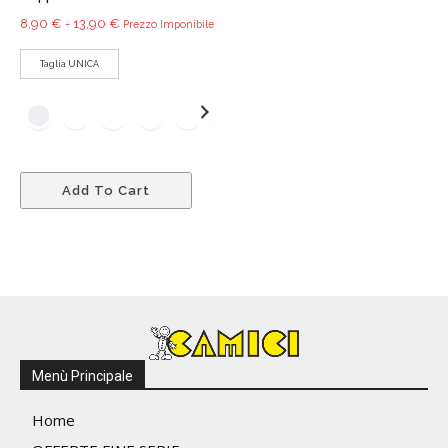
Fascia
8,90
€
-
13,90
€
Prezzo Imponibile
di
Taglia UNICA
prezzo:
da
8,90 €
a
13,90 €
Questo
Add To Cart
prodotto
ha
più
varianti.
Le
opzioni
possono
essere
Menù Principale
scelte
nella
Home
pagina