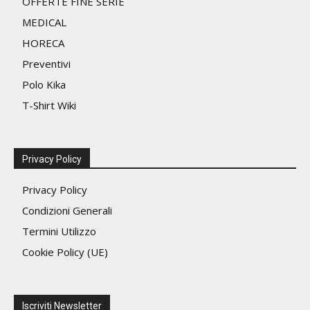
OFFERTE FINE SERIE
del
MEDICAL
prodotto
HORECA
Preventivi
Polo Kika
T-Shirt Wiki
Privacy Policy
Privacy Policy
Condizioni Generali
Termini Utilizzo
Cookie Policy (UE)
Iscriviti Newsletter