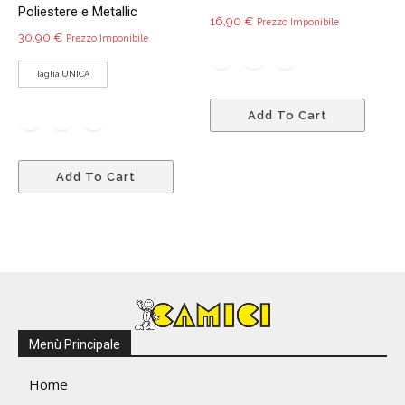
Poliestere e Metallic
16,90
€
Prezzo Imponibile
30,90
€
Prezzo Imponibile
Taglia UNICA
Quest
Add To Cart
prodo
ha
Questo
più
Add To Cart
prodotto
variant
ha
Le
più
opzio
varianti.
poss
Le
esser
opzioni
scelte
possono
nella
essere
pagin
Menù Principale
scelte
del
nella
prodo
Home
pagina