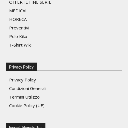
OFFERTE FINE SERIE
del
MEDICAL
prodotto
HORECA
Preventivi
Polo Kika
T-Shirt Wiki
Privacy Policy
Privacy Policy
Condizioni Generali
Termini Utilizzo
Cookie Policy (UE)
Iscriviti Newsletter