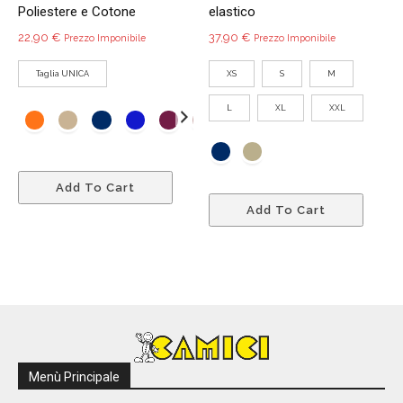
Poliestere e Cotone
elastico
22,90
€
37,90
€
Prezzo Imponibile
Prezzo Imponibile
Taglia UNICA
XS
S
M
L
XL
XXL
Questo
Add To Cart
prodotto
Quest
Add To Cart
ha
prodo
più
ha
varianti.
più
Le
variant
opzioni
Le
possono
opzio
essere
poss
scelte
esser
Menù Principale
nella
scelte