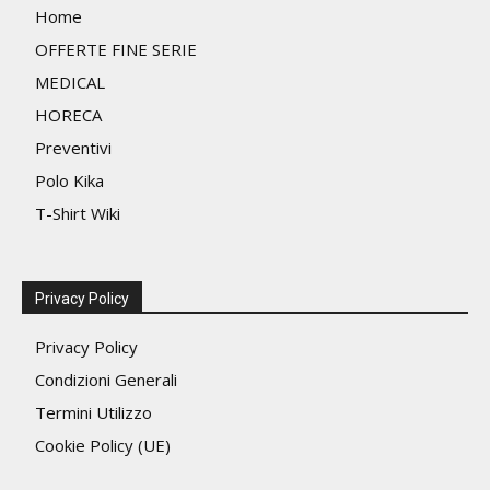
pagina
nella
Home
del
pagin
OFFERTE FINE SERIE
prodotto
del
MEDICAL
prodo
HORECA
Preventivi
Polo Kika
T-Shirt Wiki
Privacy Policy
Privacy Policy
Condizioni Generali
Termini Utilizzo
Cookie Policy (UE)