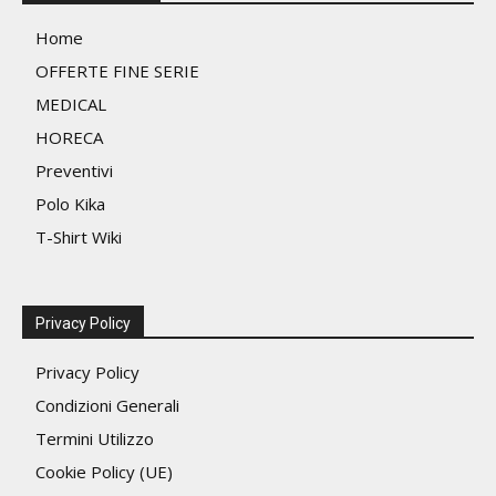
pagina
nella
Home
del
pagin
prodotto
OFFERTE FINE SERIE
del
MEDICAL
prodo
HORECA
Preventivi
Polo Kika
T-Shirt Wiki
Privacy Policy
Privacy Policy
Condizioni Generali
Termini Utilizzo
Cookie Policy (UE)