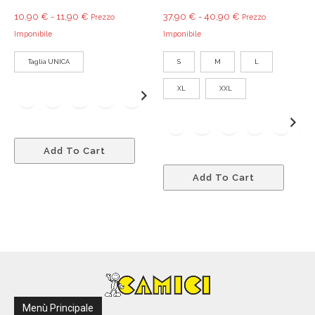
Fascia
Fascia
10,90
€
-
11,90
€
37,90
€
-
40,90
€
Prezzo
Prezzo
di
di
Imponibile
Imponibile
prezzo:
prezzo:
Taglia UNICA
S
M
L
da
da
10,90 €
37,90 €
XL
XXL
a
a
11,90 €
40,90 €
Questo
Add To Cart
prodotto
Quest
ha
Add To Cart
prodo
più
ha
varianti.
più
Le
variant
opzioni
Le
possono
opzio
essere
poss
scelte
esser
nella
Menù Principale
scelte