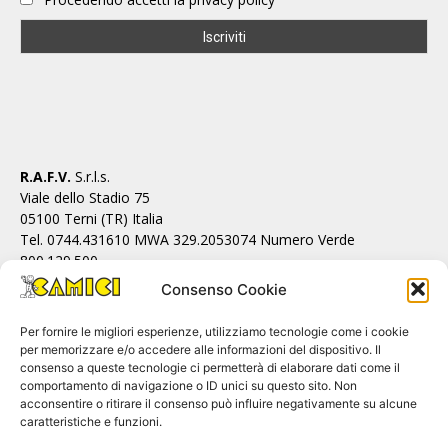
R.A.F.V.
S.r.l.s.
Viale dello Stadio 75
05100 Terni (TR) Italia
Tel. 0744.431610 MWA 329.2053074 Numero Verde
800.129.500
Cod.Fiscale/P.IVA IT01628820555 REA TR 112162
Consenso Cookie
info@ecamici.it www.ecamici.it
PEC rafv@pec.it
Per fornire le migliori esperienze, utilizziamo tecnologie come i cookie
per memorizzare e/o accedere alle informazioni del dispositivo. Il
consenso a queste tecnologie ci permetterà di elaborare dati come il
comportamento di navigazione o ID unici su questo sito. Non
acconsentire o ritirare il consenso può influire negativamente su alcune
caratteristiche e funzioni.