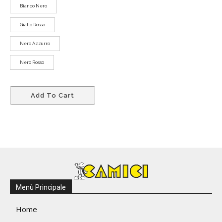
Bianco Nero
Giallo Rosso
Nero Azzurro
Nero Rosso
Questo
Add To Cart
prodotto
ha
più
varianti.
Le
opzioni
possono
essere
Menù Principale
scelte
nella
Home
pagina