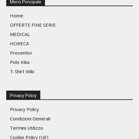
Menù Principale
prodo
scelte
nella
Home
pagina
OFFERTE FINE SERIE
del
MEDICAL
prodotto
HORECA
Preventivi
Polo Kika
T-Shirt Wiki
Privacy Policy
Privacy Policy
Condizioni Generali
Termini Utilizzo
Cookie Policy (UE)