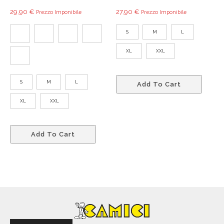
29,90
€
27,90
€
Prezzo Imponibile
Prezzo Imponibile
S
M
L
XL
XXL
Quest
S
M
L
Add To Cart
prodo
ha
XL
XXL
più
variant
Questo
Le
Add To Cart
prodotto
opzio
ha
poss
più
esser
varianti.
scelte
Le
nella
opzioni
pagin
possono
del
essere