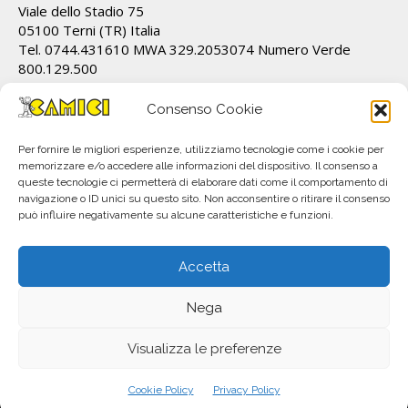
Viale dello Stadio 75
05100 Terni (TR) Italia
Tel. 0744.431610 MWA 329.2053074 Numero Verde
800.129.500
Cod.Fiscale/P.IVA IT01628820555 REA TR 112162
info@ecamici.it www.ecamici.it
Consenso Cookie
PEC rafv@pec.it
Per fornire le migliori esperienze, utilizziamo tecnologie come i cookie per
memorizzare e/o accedere alle informazioni del dispositivo. Il consenso a
queste tecnologie ci permetterà di elaborare dati come il comportamento di
navigazione o ID unici su questo sito. Non acconsentire o ritirare il consenso
può influire negativamente su alcune caratteristiche e funzioni.
Accetta
Nega
All material © R.A.F.V. S.r.l.. Copyright 2023. Subject to change without notice.
P.IVA IT01628820555
Visualizza le preferenze
info@ecamici.it
+39 800.129.500
Cookie Policy
Privacy Policy