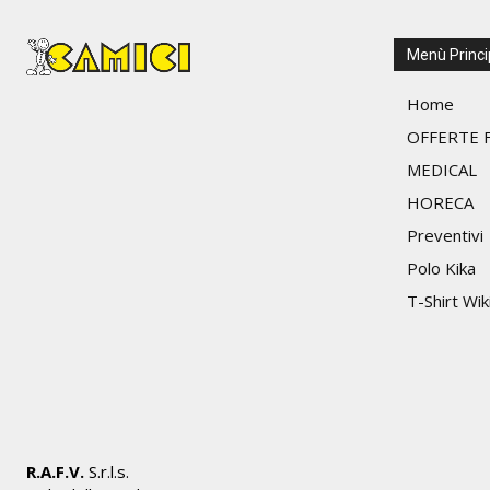
possono
essere
scelte
Menù Princi
nella
Home
pagina
del
OFFERTE F
prodotto
MEDICAL
HORECA
Preventivi
Polo Kika
T-Shirt Wik
R.A.F.V.
S.r.l.s.