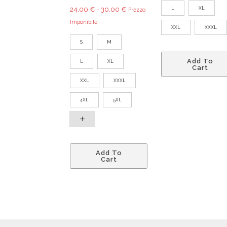
26
Fascia
L
XL
24,00
€
-
30,00
€
Prezzo
a
di
Imponibile
32
XXL
XXXL
prezzo:
S
M
da
24,00 €
Add To
L
XL
Cart
a
30,00 €
XXL
XXXL
4XL
5XL
Questo
Add To
prodotto
Cart
ha
più
varianti.
Le
opzioni