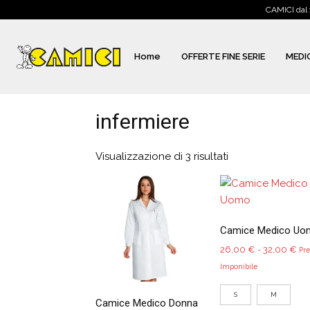
CAMICI dal 
Home
OFFERTE FINE SERIE
MEDI
infermiere
Visualizzazione di 3 risultati
Camice Medico Uo
Fas
26,00
€
-
32,00
€
Pr
di
Imponibile
pre
S
M
da
Camice Medico Donna