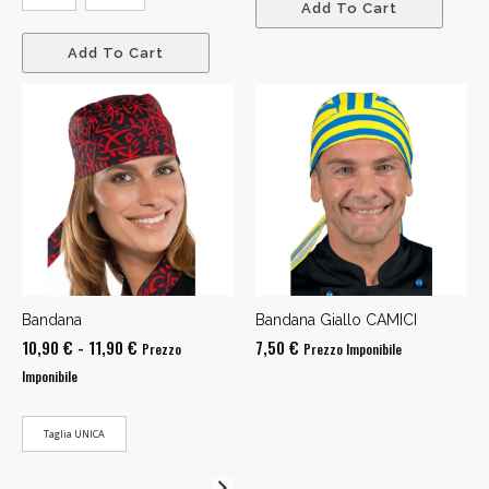
Add To Cart
Add To Cart
Bandana
Bandana Giallo CAMICI
Fascia
10,90
€
-
11,90
€
7,50
€
Prezzo
Prezzo Imponibile
di
Imponibile
prezzo:
da
Taglia UNICA
10,90 €
a