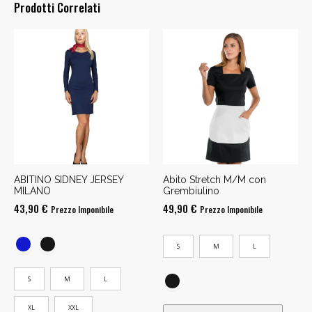
Prodotti Correlati
ABITINO SIDNEY JERSEY
Abito Stretch M/M con
MILANO
Grembiulino
43,90
€
49,90
€
Prezzo Imponibile
Prezzo Imponibile
S
M
L
S
M
L
XL
XXL