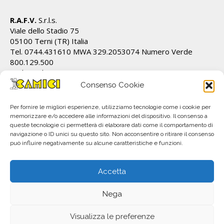
R.A.F.V.
S.r.l.s.
Viale dello Stadio 75
05100 Terni (TR) Italia
Tel. 0744.431610 MWA 329.2053074 Numero Verde
800.129.500
Cod.Fiscale/P.IVA IT01628820555 REA TR 112162
info@ecamici.it www.ecamici.it
Consenso Cookie
PEC rafv@pec.it
Per fornire le migliori esperienze, utilizziamo tecnologie come i cookie per
memorizzare e/o accedere alle informazioni del dispositivo. Il consenso a
queste tecnologie ci permetterà di elaborare dati come il comportamento di
navigazione o ID unici su questo sito. Non acconsentire o ritirare il consenso
può influire negativamente su alcune caratteristiche e funzioni.
Accetta
Nega
All material © R.A.F.V. S.r.l.. Copyright 2023. Subject to change without notice.
P.IVA IT01628820555
Visualizza le preferenze
info@ecamici.it