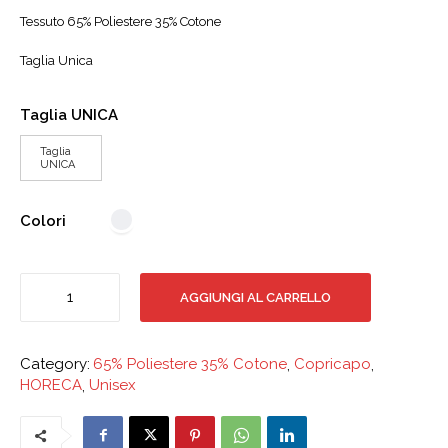
Tessuto 65% Poliestere 35% Cotone
Taglia Unica
Taglia UNICA
Taglia
UNICA
Colori
Bustina
AGGIUNGI AL CARRELLO
regolabile
con
rete
Category:
65% Poliestere 35% Cotone
,
Copricapo
,
quantità
HORECA
,
Unisex