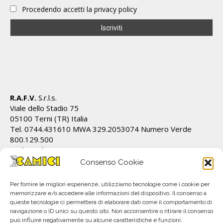
Procedendo accetti la privacy policy
R.A.F.V.
S.r.l.s.
Viale dello Stadio 75
05100 Terni (TR) Italia
Tel. 0744.431610 MWA 329.2053074 Numero Verde
800.129.500
Cod.Fiscale/P.IVA IT01628820555 REA TR 112162
info@ecamici.it www.ecamici.it
Consenso Cookie
PEC rafv@pec.it
Per fornire le migliori esperienze, utilizziamo tecnologie come i cookie per
memorizzare e/o accedere alle informazioni del dispositivo. Il consenso a
queste tecnologie ci permetterà di elaborare dati come il comportamento di
navigazione o ID unici su questo sito. Non acconsentire o ritirare il consenso
può influire negativamente su alcune caratteristiche e funzioni.