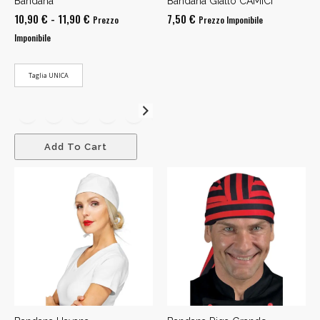
Bandana
Bandana Giallo CAMICI
Fascia
10,90
€
-
11,90
€
7,50
€
Prezzo
Prezzo Imponibile
di
Imponibile
prezzo:
da
Taglia UNICA
10,90 €
a
11,90 €
Add To Cart