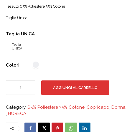
Tessuto 65% Poliestere 35% Cotone
Taglia Unica
Taglia UNICA
Taglia
UNICA
Colori
Cuffia
AGGIUNGI AL CARRELLO
Donna
con
rete
Category:
65% Poliestere 35% Cotone
,
Copricapo
,
Donna
quantità
,
HORECA