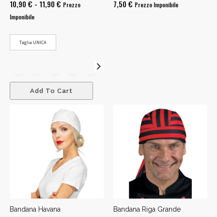
Fascia
10,90
€
-
11,90
€
7,50
€
Prezzo
Prezzo Imponibile
di
Imponibile
prezzo:
da
Taglia UNICA
10,90 €
a
11,90 €
Add To Cart
Bandana Havana
Bandana Riga Grande