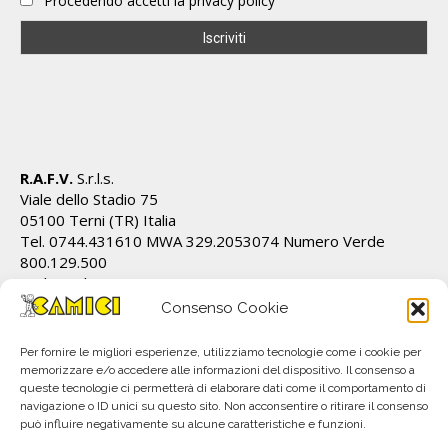
Procedendo accetti la privacy policy
R.A.F.V.
S.r.l.s.
Viale dello Stadio 75
05100 Terni (TR) Italia
Tel. 0744.431610 MWA 329.2053074 Numero Verde
800.129.500
Cod.Fiscale/P.IVA IT01628820555 REA TR 112162
info@ecamici.it www.ecamici.it
Consenso Cookie
PEC rafv@pec.it
Per fornire le migliori esperienze, utilizziamo tecnologie come i cookie per
memorizzare e/o accedere alle informazioni del dispositivo. Il consenso a
queste tecnologie ci permetterà di elaborare dati come il comportamento di
navigazione o ID unici su questo sito. Non acconsentire o ritirare il consenso
può influire negativamente su alcune caratteristiche e funzioni.