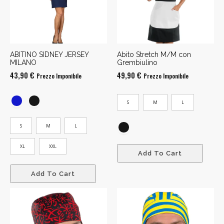
ABITINO SIDNEY JERSEY
Abito Stretch M/M con
MILANO
Grembiulino
43,90
€
49,90
€
Prezzo Imponibile
Prezzo Imponibile
S
M
L
S
M
L
XL
XXL
Add To Cart
Add To Cart