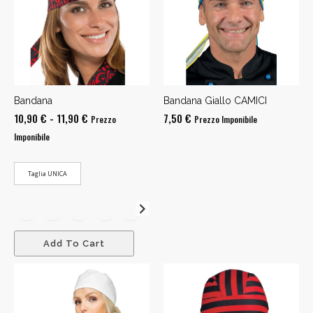
Bandana
Bandana Giallo CAMICI
Fascia
10,90
€
-
11,90
€
7,50
€
Prezzo
Prezzo Imponibile
di
Imponibile
prezzo:
da
Taglia UNICA
10,90 €
a
11,90 €
Add To Cart