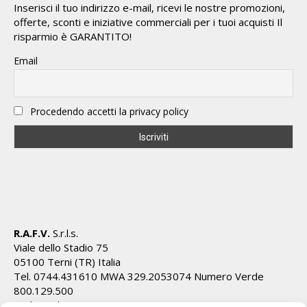
Inserisci il tuo indirizzo e-mail, ricevi le nostre promozioni,
offerte, sconti e iniziative commerciali per i tuoi acquisti Il
risparmio è GARANTITO!
Email
Procedendo accetti la privacy policy
R.A.F.V.
S.r.l.s.
Viale dello Stadio 75
05100 Terni (TR) Italia
Tel. 0744.431610 MWA 329.2053074 Numero Verde
800.129.500
Cod.Fiscale/P.IVA IT01628820555 REA TR 112162