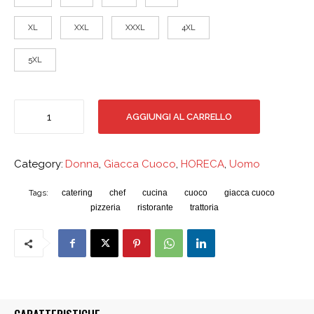
XL
XXL
XXXL
4XL
5XL
Giacca
AGGIUNGI AL CARRELLO
Cuoco
quantità
Category:
Donna
,
Giacca Cuoco
,
HORECA
,
Uomo
catering
chef
cucina
cuoco
giacca cuoco
Tags:
pizzeria
ristorante
trattoria