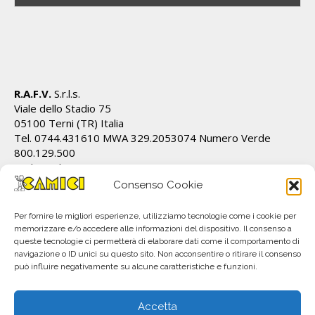
R.A.F.V.
S.r.l.s.
Viale dello Stadio 75
05100 Terni (TR) Italia
Tel. 0744.431610 MWA 329.2053074 Numero Verde
800.129.500
Cod.Fiscale/P.IVA IT01628820555 REA TR 112162
info@ecamici.it www.ecamici.it
Consenso Cookie
PEC rafv@pec.it
Per fornire le migliori esperienze, utilizziamo tecnologie come i cookie per
memorizzare e/o accedere alle informazioni del dispositivo. Il consenso a
queste tecnologie ci permetterà di elaborare dati come il comportamento di
navigazione o ID unici su questo sito. Non acconsentire o ritirare il consenso
può influire negativamente su alcune caratteristiche e funzioni.
Accetta