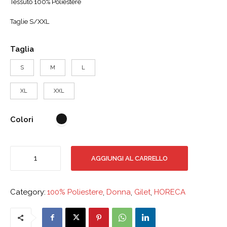
Tessuto 100% Poliestere
Taglie S/XXL
Taglia
S
M
L
XL
XXL
Colori
Gilet
AGGIUNGI AL CARRELLO
Donna
Venezia
quantità
Category:
100% Poliestere
,
Donna
,
Gilet
,
HORECA