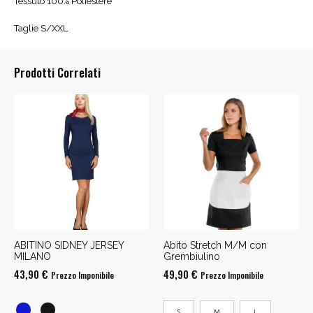
Tessuto 100% Poliestere
Taglie S/XXL
Prodotti Correlati
ABITINO SIDNEY JERSEY
Abito Stretch M/M con
MILANO
Grembiulino
43,90
€
49,90
€
Prezzo Imponibile
Prezzo Imponibile
S
M
L