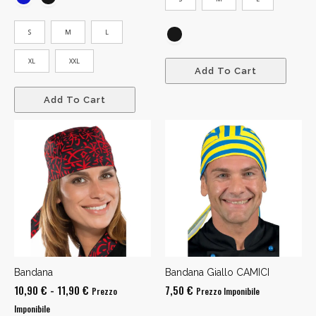
S
M
L
XL
XXL
Add To Cart
Add To Cart
Bandana
Bandana Giallo CAMICI
Fascia
10,90
€
-
11,90
€
7,50
€
Prezzo
Prezzo Imponibile
di
Imponibile