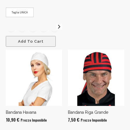
prezzo:
da
Taglia UNICA
10,90 €
a
11,90 €
Add To Cart
Bandana Havana
Bandana Riga Grande
10,90
€
7,50
€
Prezzo Imponibile
Prezzo Imponibile