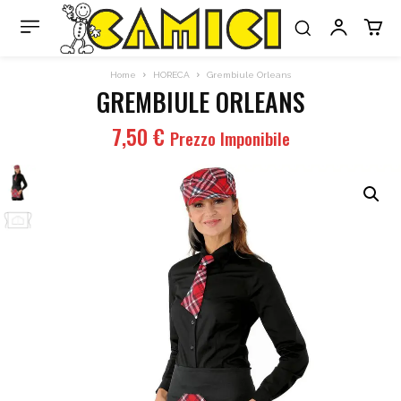
Home
HORECA
Grembiule Orleans
GREMBIULE ORLEANS
7,50
€
Prezzo Imponibile