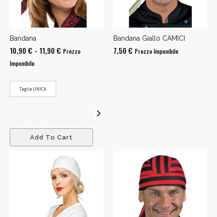
Bandana
Bandana Giallo CAMICI
Fascia
10,90
€
-
11,90
€
7,50
€
Prezzo
Prezzo Imponibile
di
Imponibile
prezzo:
da
Taglia UNICA
10,90 €
a
11,90 €
Add To Cart