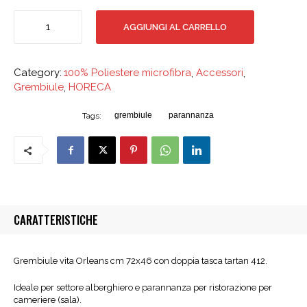
Grembiule
AGGIUNGI AL CARRELLO
Orleans
quantità
Category:
100% Poliestere microfibra
,
Accessori
,
Grembiule
,
HORECA
grembiule
parannanza
Tags:
CARATTERISTICHE
Grembiule vita Orleans cm 72x46 con doppia tasca tartan 412.
Ideale per settore alberghiero e parannanza per ristorazione per
cameriere (sala).