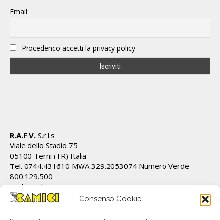
Email
Procedendo accetti la privacy policy
R.A.F.V.
S.r.l.s.
Viale dello Stadio 75
05100 Terni (TR) Italia
Tel. 0744.431610 MWA 329.2053074 Numero Verde
800.129.500
Cod.Fiscale/P.IVA IT01628820555 REA TR 112162
info@ecamici.it www.ecamici.it
Consenso Cookie
PEC rafv@pec.it