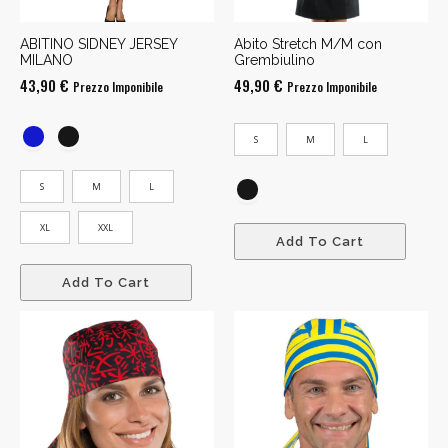
ABITINO SIDNEY JERSEY
Abito Stretch M/M con
MILANO
Grembiulino
43,90
€
49,90
€
Prezzo Imponibile
Prezzo Imponibile
S
M
L
S
M
L
XL
XXL
Add To Cart
Add To Cart