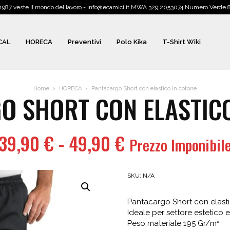
1987 veste il mondo del lavoro - info@ecamici.it MWA 329.2053074 Numero Verde
CAL
HORECA
Preventivi
Polo Kika
T-Shirt Wiki
Home
HORECA
Pantacargo Short con elastico in cotone
O SHORT CON ELASTICO
Fascia
39,90
€
-
49,90
€
Prezzo Imponibil
di
prezzo:
SKU:
N/A
da
Pantacargo Short con elasti
39,90 €
Ideale per settore estetico e
Peso materiale 195 Gr/m²