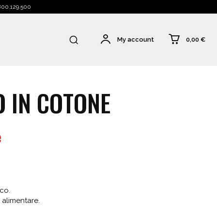
 800.129.500
0,00 €
My account
 IN COTONE
e
co.
 alimentare.