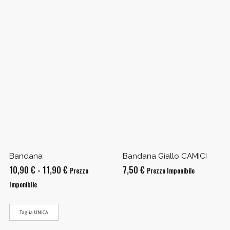
Bandana
Bandana Giallo CAMICI
Fascia
10,90
€
-
11,90
€
7,50
€
Prezzo
Prezzo Imponibile
di
Imponibile
prezzo:
da
Taglia UNICA
10,90 €