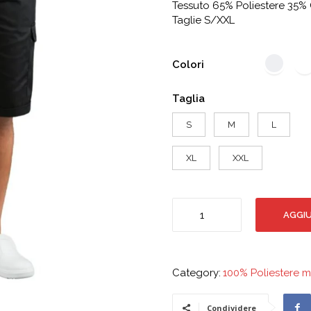
a
Tessuto 65% Poliestere 35%
49,90 €
Taglie S/XXL
Colori
Taglia
S
M
L
XL
XXL
Pantacargo
AGGIU
Short
con
elastico
in
Category:
100% Poliestere m
cotone
quantità
Condividere