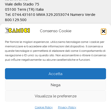
Viale dello Stadio 75
05100 Terni (TR) Italia
Tel. 0744.431610 MWA 329.2053074 Numero Verde
800.129.500
Cod.Fiscale/P.IVA IT01628820555 REA TR 112162
info@ecamici.it www.ecamici.it
Consenso Cookie
PEC rafv@pec.it
Per fornire le migliori esperienze, utilizziamo tecnologie come i cookie per
memorizzare e/o accedere alle informazioni del dispositivo. Il consenso a
queste tecnologie ci permetterà di elaborare dati come il comportamento di
navigazione o ID unici su questo sito. Non acconsentire o ritirare il consenso
può influire negativamente su alcune caratteristiche e funzioni.
Accetta
Nega
All material © R.A.F.V. S.r.l.. Copyright 2023. Subject to change without notice.
P.IVA IT01628820555
Visualizza le preferenze
info@ecamici.it
+39 800.129.500
Cookie Policy
Privacy Policy