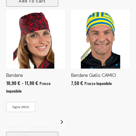
Add To Cart
Bandana
Bandana Giallo CAMICI
Fascia
10,90
€
-
11,90
€
7,50
€
Prezzo
Prezzo Imponibile
di
Imponibile
prezzo:
da
Taglia UNICA
10,90 €
a
11,90 €