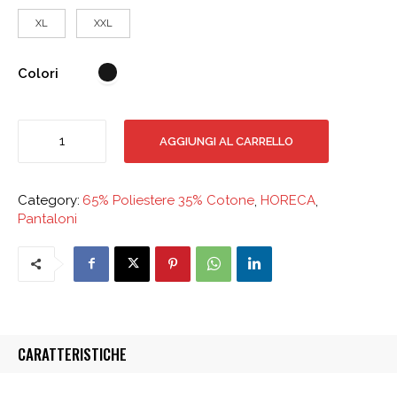
XL
XXL
Colori
Pantacargo
AGGIUNGI AL CARRELLO
Short
con
elastico
Category:
65% Poliestere 35% Cotone
,
HORECA
,
quantità
Pantaloni
CARATTERISTICHE