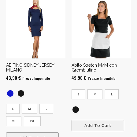
ABITINO SIDNEY JERSEY
Abito Stretch M/M con
MILANO
Grembiulino
43,90
€
49,90
€
Prezzo Imponibile
Prezzo Imponibile
S
M
L
S
M
L
XL
XXL
Add To Cart