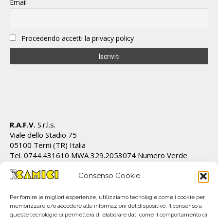
Email
Procedendo accetti la privacy policy
R.A.F.V.
S.r.l.s.
Viale dello Stadio 75
05100 Terni (TR) Italia
Tel. 0744.431610 MWA 329.2053074 Numero Verde
800.129.500
Cod.Fiscale/P.IVA IT01628820555 REA TR 112162
Consenso Cookie
info@ecamici.it www.ecamici.it
PEC rafv@pec.it
Per fornire le migliori esperienze, utilizziamo tecnologie come i cookie per
memorizzare e/o accedere alle informazioni del dispositivo. Il consenso a
queste tecnologie ci permetterà di elaborare dati come il comportamento di