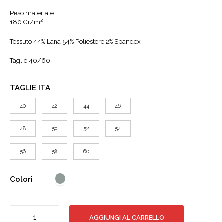
Peso materiale
180 Gr/m²
Tessuto 44% Lana 54% Poliestere 2% Spandex
Taglie 40/60
TAGLIE ITA
40
42
44
46
48
50
52
54
56
58
60
Colori
Pantalone
AGGIUNGI AL CARRELLO
Uomo