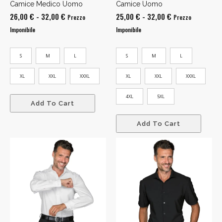
Camice Medico Uomo
Camice Uomo
Fascia
Fascia
26,00
€
-
32,00
€
25,00
€
-
32,00
€
Prezzo
Prezzo
di
di
Imponibile
Imponibile
prezzo:
prezzo:
da
da
S
M
L
S
M
L
26,00 €
25,00 €
a
a
XL
XXL
XXXL
XL
XXL
XXXL
32,00 €
32,00 €
4XL
5XL
Add To Cart
Add To Cart