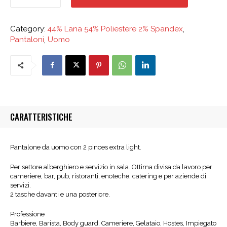
2
Pinces
Category:
44% Lana 54% Poliestere 2% Spandex
,
-
Pantaloni
,
Uomo
Lana
quantità
CARATTERISTICHE
Pantalone da uomo con 2 pinces extra light.
Per settore alberghiero e servizio in sala. Ottima divisa da lavoro per
cameriere, bar, pub, ristoranti, enoteche, catering e per aziende di
servizi.
2 tasche davanti e una posteriore.
Professione
Barbiere, Barista, Body guard, Cameriere, Gelataio, Hostes, Impiegato