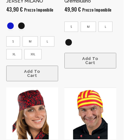
JERSEY MILANO
Grembiulino
43,90
€
49,90
€
Prezzo Imponibile
Prezzo Imponibile
S
M
L
S
M
L
XL
XXL
Add To
Cart
Add To
Cart