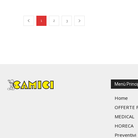
1
2
3
Menù Princi
Home
OFFERTE F
MEDICAL
HORECA
Preventivi