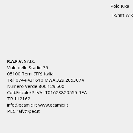
Polo Kika
T-Shirt Wik
R.A.F.V.
S.r.l.s.
Viale dello Stadio 75
05100 Terni (TR) Italia
Tel. 0744.431610 MWA 329.2053074
Numero Verde 800.129.500
Cod.Fiscale/P.IVA IT01628820555 REA
TR 112162
info@ecamici.it www.ecamici.it
PEC rafv@pec.it