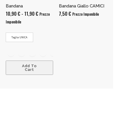
Bandana
Bandana Giallo CAMICI
Fascia
10,90
€
-
11,90
€
7,50
€
Prezzo
Prezzo Imponibile
di
Imponibile
prezzo:
da
Taglia UNICA
10,90 €
a
11,90 €
Add To
Cart