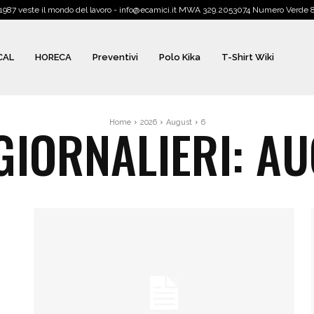
1987 veste il mondo del lavoro - info@ecamici.it MWA 329.2053074 Numero Verde
CAL
HORECA
Preventivi
Polo Kika
T-Shirt Wiki
GIORNALIERI: AU
Home
2026
August
6