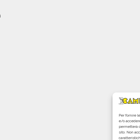
i
Per fornire 
e/o accedere
permetterà d
sito. Non ac
caratteristic