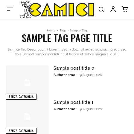
Home
Tags
Sample Tag
SAMPLE TAG PAGE TITLE
Sample Tag Description. ( Lorem ipsum dolor sit amet, adipisicing elit, sed
do eiusmod tempor incididunt ut labore et dolore magna aliqua. )
Sample post title 0
Author name
-
9 August 2026
SENZA CATEGORIA
Sample post title 1
Author name
-
9 August 2026
SENZA CATEGORIA