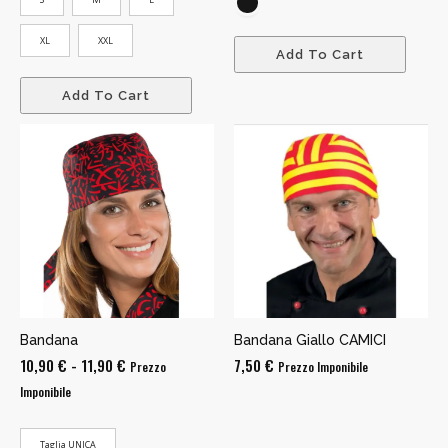
XL
XXL
Add To Cart
Add To Cart
Bandana
Bandana Giallo CAMICI
Fascia
10,90
€
-
11,90
€
7,50
€
Prezzo
Prezzo Imponibile
di
Imponibile
prezzo:
da
Taglia UNICA