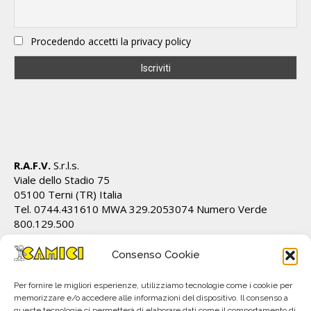
Procedendo accetti la privacy policy
R.A.F.V.
S.r.l.s.
Viale dello Stadio 75
05100 Terni (TR) Italia
Tel. 0744.431610 MWA 329.2053074 Numero Verde
800.129.500
Cod.Fiscale/P.IVA IT01628820555 REA TR 112162
info@ecamici.it www.ecamici.it
Consenso Cookie
PEC rafv@pec.it
Per fornire le migliori esperienze, utilizziamo tecnologie come i cookie per
memorizzare e/o accedere alle informazioni del dispositivo. Il consenso a
queste tecnologie ci permetterà di elaborare dati come il comportamento di