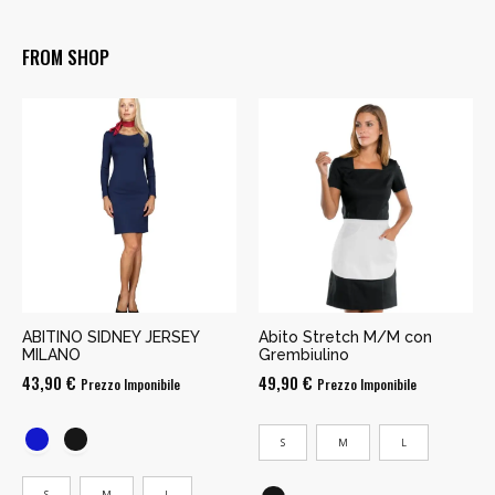
FROM SHOP
ABITINO SIDNEY JERSEY
Abito Stretch M/M con
MILANO
Grembiulino
43,90
€
49,90
€
Prezzo Imponibile
Prezzo Imponibile
S
M
L
S
M
L