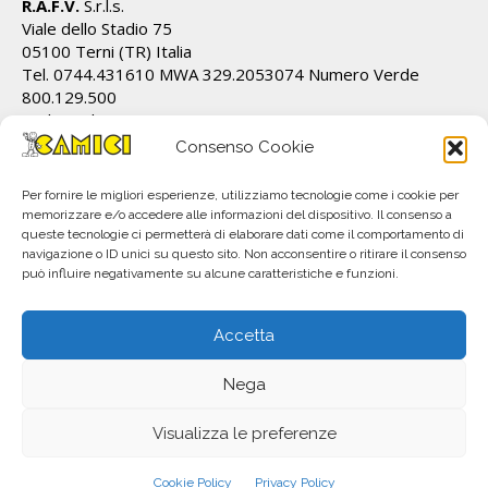
R.A.F.V.
S.r.l.s.
Viale dello Stadio 75
05100 Terni (TR) Italia
Tel. 0744.431610 MWA 329.2053074 Numero Verde
800.129.500
Cod.Fiscale/P.IVA IT01628820555 REA TR 112162
info@ecamici.it www.ecamici.it
Consenso Cookie
PEC rafv@pec.it
Per fornire le migliori esperienze, utilizziamo tecnologie come i cookie per
memorizzare e/o accedere alle informazioni del dispositivo. Il consenso a
queste tecnologie ci permetterà di elaborare dati come il comportamento di
navigazione o ID unici su questo sito. Non acconsentire o ritirare il consenso
può influire negativamente su alcune caratteristiche e funzioni.
Accetta
Nega
All material © R.A.F.V. S.r.l.. Copyright 2023. Subject to change without notice.
P.IVA IT01628820555
Visualizza le preferenze
info@ecamici.it
+39 800.129.500
Cookie Policy
Privacy Policy