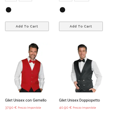
Questo
Quest
Add To Cart
Add To Cart
prodotto
prodo
ha
ha
più
più
varianti.
variant
Le
Le
opzioni
opzio
possono
poss
essere
esser
scelte
scelte
nella
nella
pagina
pagin
del
del
Gilet Unisex con Gemello
Gilet Unisex Doppiopetto
prodotto
prodo
37,90
€
40,90
€
Prezzo Imponibile
Prezzo Imponibile