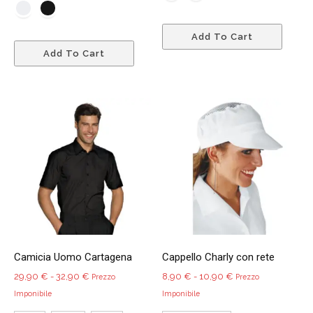
40,90 €
Quest
Add To Cart
Questo
prodo
Add To Cart
prodotto
ha
ha
più
più
variant
varianti.
Le
Le
opzio
opzioni
poss
possono
esser
essere
scelte
scelte
nella
nella
pagin
pagina
del
del
prodo
Camicia Uomo Cartagena
Cappello Charly con rete
prodotto
Fascia
Fascia
29,90
€
-
32,90
€
8,90
€
-
10,90
€
Prezzo
Prezzo
di
di
Imponibile
Imponibile
prezzo:
prezzo: