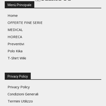
nella
nella
Menù Principale
pagin
pagina
del
del
Home
prodo
prodotto
OFFERTE FINE SERIE
MEDICAL
HORECA
Preventivi
Polo Kika
T-Shirt Wiki
Privacy Policy
Privacy Policy
Condizioni Generali
Termini Utilizzo