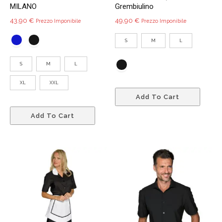
MILANO
Grembiulino
43,90
€
49,90
€
Prezzo Imponibile
Prezzo Imponibile
S
M
L
S
M
L
XL
XXL
Quest
Add To Cart
prodo
Questo
ha
Add To Cart
prodotto
più
ha
variant
più
Le
varianti.
opzio
Le
poss
opzioni
esser
possono
scelte
essere
nella
scelte
pagin