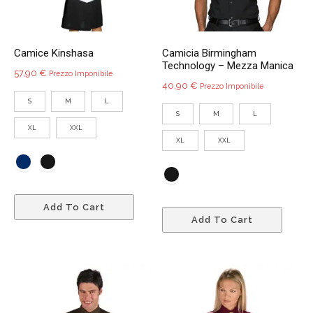
nella
del
pagina
prodo
del
Camice Kinshasa
Camicia Birmingham
prodotto
Technology – Mezza Manica
57,90
€
Prezzo Imponibile
40,90
€
Prezzo Imponibile
S
M
L
S
M
L
XL
XXL
XL
XXL
Questo
Quest
Add To Cart
prodotto
Add To Cart
prodo
ha
ha
più
più
varianti.
variant
Le
Le
opzioni
opzio
possono