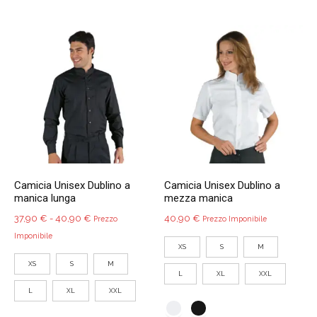
più
più
varianti.
variant
Le
Le
opzioni
opzio
possono
poss
essere
esser
scelte
scelte
nella
nella
pagina
pagin
del
del
Camicia Unisex Dublino a
Camicia Unisex Dublino a
prodotto
prodo
manica lunga
mezza manica
Fascia
37,90
€
-
40,90
€
40,90
€
Prezzo
Prezzo Imponibile
di
Imponibile
XS
S
M
prezzo:
XS
S
M
da
L
XL
XXL
37,90 €
L
XL
XXL
a