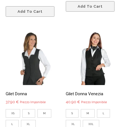
Quest
Questo
Add To Cart
prodo
Add To Cart
prodotto
ha
ha
più
più
variant
varianti.
Le
Le
opzio
opzioni
poss
possono
esser
essere
scelte
scelte
nella
nella
pagin
pagina
del
del
prodo
Gilet Donna
Gilet Donna Venezia
prodotto
37,90
€
40,90
€
Prezzo Imponibile
Prezzo Imponibile
XS
S
M
S
M
L
L
XL
XL
XXL