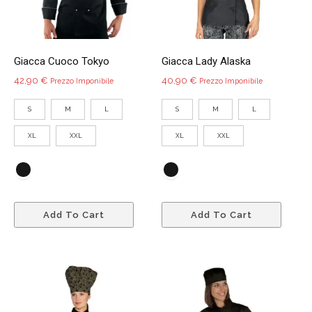
del
nella
prodotto
pagin
del
Giacca Cuoco Tokyo
Giacca Lady Alaska
prodo
42,90
€
40,90
€
Prezzo Imponibile
Prezzo Imponibile
S
M
L
S
M
L
XL
XXL
XL
XXL
Questo
Quest
Add To Cart
Add To Cart
prodotto
prodo
ha
ha
più
più
varianti.
variant
Le
Le
opzioni
opzio