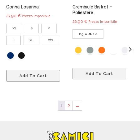
prodo
Gonna Losanna
Grembiule Bistrot –
prodotto
Poliestere
27,90
€
Prezzo Imponibile
22,90
€
Prezzo Imponibile
XS
S
M
Taglia UNICA
L
XL
XXL
Quest
Questo
Add To Cart
prodo
Add To Cart
prodotto
ha
ha
più
più
variant
varianti.
Le
1
2
→
Le
opzio
opzioni
poss
possono
esser
essere
scelte
scelte