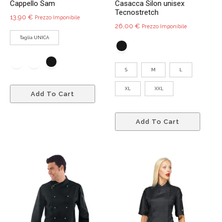
Cappello Sam
Casacca Silon unisex
prodotto
Tecnostretch
13,90
€
Prezzo Imponibile
26,00
€
Prezzo Imponibile
Taglia UNICA
S
M
L
Questo
XL
XXL
Add To Cart
prodotto
ha
Quest
più
Add To Cart
prodo
varianti.
ha
Le
più
opzioni
variant
possono
Le
essere
opzio
scelte
poss
nella
esser
pagina
scelte