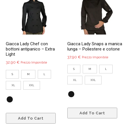
possono
poss
essere
esser
scelte
scelte
nella
nella
pagina
pagin
del
del
Giacca Lady Chef con
Giacca Lady Snaps a manica
prodotto
prodo
bottoni antipanico – Extra
lunga – Poliestere e cotone
Light
37,90
€
Prezzo Imponibile
32,90
€
Prezzo Imponibile
S
M
L
S
M
L
XL
XXL
XL
XXL
Quest
Questo
Add To Cart
prodo
Add To Cart
prodotto
ha
ha
più