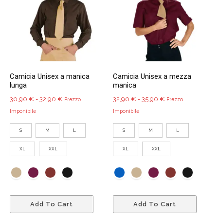
poss
essere
esser
scelte
scelte
nella
nella
pagina
pagin
del
del
prodotto
Camicia Unisex a manica
Camicia Unisex a mezza
prodo
lunga
manica
Fascia
Fascia
30,90
€
-
32,90
€
32,90
€
-
35,90
€
Prezzo
Prezzo
di
di
Imponibile
Imponibile
prezzo:
prezzo:
S
M
L
S
M
L
da
da
30,90 €
32,90 €
XL
XXL
XL
XXL
a
a
32,90 €
35,90 €
Questo
Quest
Add To Cart
Add To Cart
prodotto
prodo
ha
ha