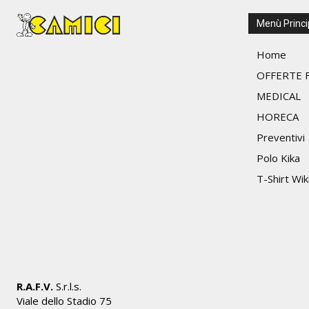
nella
pagina
Menù Princi
del
prodotto
Home
OFFERTE F
MEDICAL
HORECA
Preventivi
Polo Kika
T-Shirt Wik
R.A.F.V.
S.r.l.s.
Viale dello Stadio 75