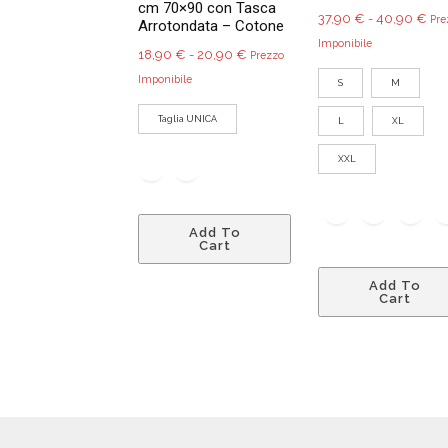
cm 70×90 con Tasca
Fas
37,90
€
-
40,90
€
Pre
Arrotondata – Cotone
di
Imponibile
Fascia
18,90
€
-
20,90
€
Prezzo
pre
di
Imponibile
S
M
da
prezzo:
37,
Taglia UNICA
L
XL
da
a
18,90 €
40,
XXL
a
20,90 €
Questo
Add To
prodotto
Cart
ha
più
Add To
Cart
varianti.
Le
opzioni
possono
essere
scelte