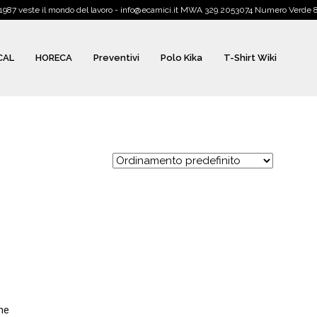
1987 veste il mondo del lavoro - info@ecamici.it MWA 329.2053074 Numero Verde
CAL
HORECA
Preventivi
Polo Kika
T-Shirt Wiki
ne