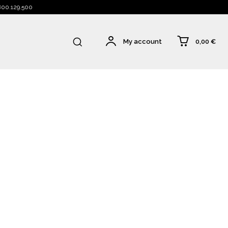
 800.129.500
0,00 €
My account