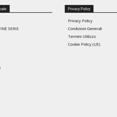
essere
scelte
pale
Privacy Policy
nella
Privacy Policy
pagina
del
INE SERIE
Condizioni Generali
prodotto
Termini Utilizzo
Cookie Policy (UE)
i