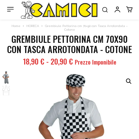
Home
HORECA
Grembiule Pettorina cm 70×90 con Tasca Arrotondata –
Cotone
GREMBIULE PETTORINA CM 70X90
CON TASCA ARROTONDATA - COTONE
Fascia
18,90
€
-
20,90
€
Prezzo Imponibile
di
prezzo:
da
18,90 €
a
20,90 €