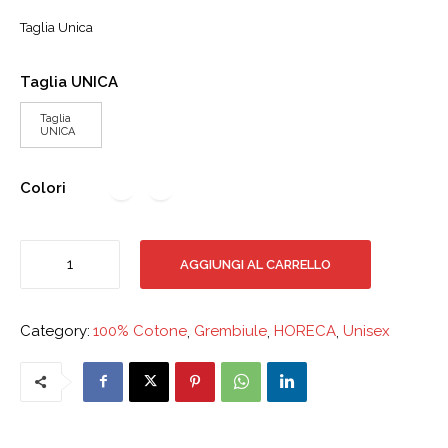
Taglia Unica
Taglia UNICA
Taglia
UNICA
Colori
Grembiule
AGGIUNGI AL CARRELLO
Pettorina
cm
70x90
Category:
100% Cotone
,
Grembiule
,
HORECA
,
Unisex
con
Tasca
Arrotondata
-
Cotone
quantità