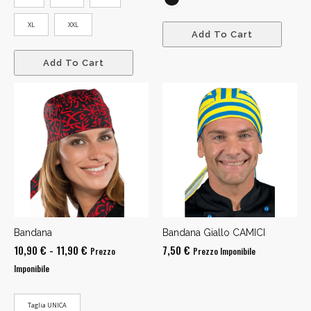
XL
XXL
Add To Cart
Add To Cart
Bandana
Bandana Giallo CAMICI
Fascia
10,90
€
-
11,90
€
7,50
€
Prezzo
Prezzo Imponibile
di
Imponibile
prezzo:
da
Taglia UNICA