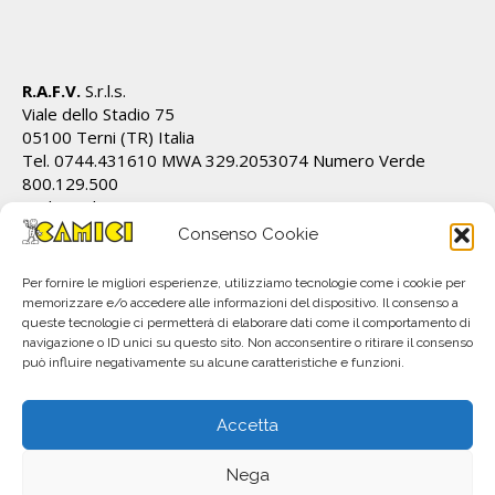
R.A.F.V.
S.r.l.s.
Viale dello Stadio 75
05100 Terni (TR) Italia
Tel. 0744.431610 MWA 329.2053074 Numero Verde
800.129.500
Cod.Fiscale/P.IVA IT01628820555 REA TR 112162
info@ecamici.it www.ecamici.it
Consenso Cookie
PEC rafv@pec.it
Per fornire le migliori esperienze, utilizziamo tecnologie come i cookie per
memorizzare e/o accedere alle informazioni del dispositivo. Il consenso a
queste tecnologie ci permetterà di elaborare dati come il comportamento di
navigazione o ID unici su questo sito. Non acconsentire o ritirare il consenso
può influire negativamente su alcune caratteristiche e funzioni.
Accetta
Nega
All material © R.A.F.V. S.r.l.. Copyright 2023. Subject to change without notice.
P.IVA IT01628820555