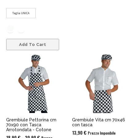
Taglia UNICA
Add To Cart
Grembiule Pettorina cm
Grembiule Vita cm 70x46
70x90 con Tasca
con tasca
Arrotondata - Cotone
13,90
€
Prezzo Imponibile
Fascia
18,90
€
-
20,90
€
Prezzo