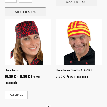
Add To Cart
Add To Cart
Bandana
Bandana Giallo CAMICI
Fascia
10,90
€
-
11,90
€
7,50
€
Prezzo
Prezzo Imponibile
di
Imponibile
prezzo:
da
Taglia UNICA
10,90 €
a