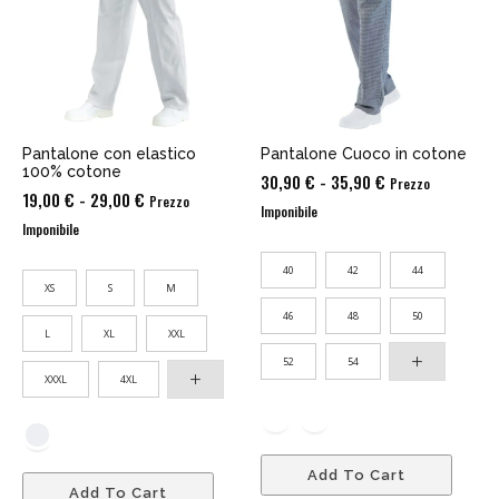
Pantalone con elastico
Pantalone Cuoco in cotone
100% cotone
Fascia
30,90
€
-
35,90
€
Prezzo
Fascia
19,00
€
-
29,00
€
Prezzo
di
Imponibile
di
Imponibile
prezzo:
prezzo:
da
40
42
44
da
30,90 €
XS
S
M
19,00 €
a
46
48
50
a
L
XL
XXL
35,90 €
29,00 €
52
54
XXXL
4XL
Add To Cart
Add To Cart