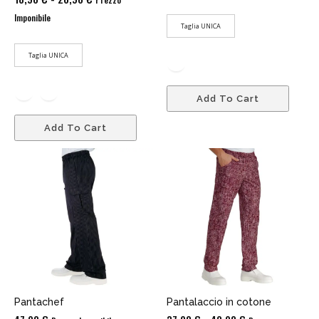
di
Imponibile
Taglia UNICA
prezzo:
da
Taglia UNICA
18,90 €
a
Add To Cart
20,90 €
Add To Cart
Pantachef
Pantalaccio in cotone
Fascia