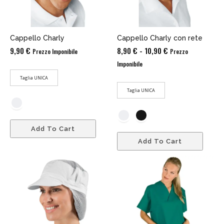
Cappello Charly
Cappello Charly con rete
Fascia
9,90
€
8,90
€
-
10,90
€
Prezzo Imponibile
Prezzo
di
Imponibile
prezzo:
Taglia UNICA
da
Taglia UNICA
8,90 €
a
10,90 €
Add To Cart
Add To Cart