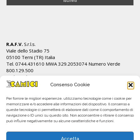
R.A.F.V.
S.r.l.s.
Viale dello Stadio 75
05100 Terni (TR) Italia
Tel. 0744.431610 MWA 329.2053074 Numero Verde
800.129.500
Cod.Fiscale/P.IVA IT01628820555 REA TR 112162
info@ecamici.it www.ecamici.it
Consenso Cookie
PEC rafv@pec.it
Per fornire le migliori esperienze, utilizziamo tecnologie come i cookie per
memorizzare e/o accedere alle informazioni del dispositivo. Il consenso a
queste tecnologie ci permetterà di elaborare dati come il comportamento di
navigazione o ID unici su questo sito. Non acconsentire o ritirare il consenso
può influire negativamente su alcune caratteristiche e funzioni.
Accetta