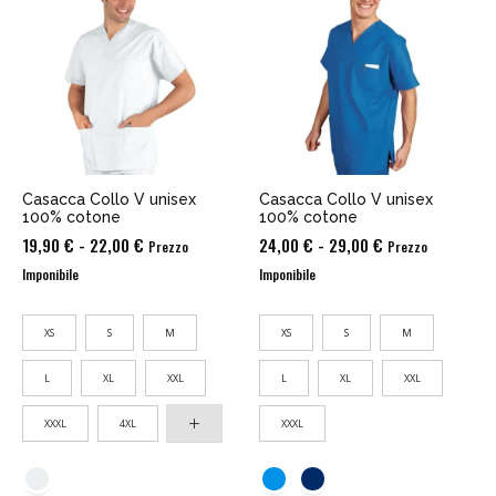
Casacca Collo V unisex
Casacca Collo V unisex
100% cotone
100% cotone
Fascia
Fascia
19,90
€
-
22,00
€
24,00
€
-
29,00
€
Prezzo
Prezzo
di
di
Imponibile
Imponibile
prezzo:
prezzo:
da
da
XS
S
M
XS
S
M
19,90 €
24,00 €
a
a
L
XL
XXL
L
XL
XXL
22,00 €
29,00 €
XXXL
4XL
XXXL