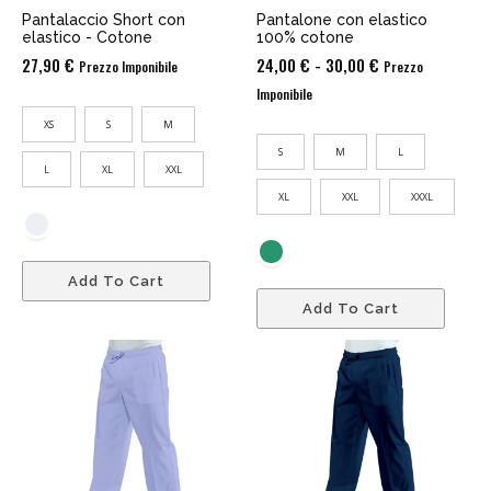
Pantalaccio Short con
Pantalone con elastico
elastico - Cotone
100% cotone
Fascia
27,90
€
24,00
€
-
30,00
€
Prezzo Imponibile
Prezzo
di
Imponibile
prezzo:
XS
S
M
da
S
M
L
24,00 €
L
XL
XXL
a
XL
XXL
XXXL
30,00 €
Add To Cart
Add To Cart