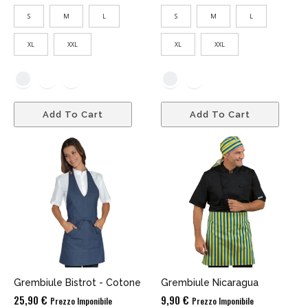
S
M
L
S
M
L
XL
XXL
XL
XXL
Add To Cart
Add To Cart
Grembiule Bistrot - Cotone
Grembiule Nicaragua
25,90
€
9,90
€
Prezzo Imponibile
Prezzo Imponibile