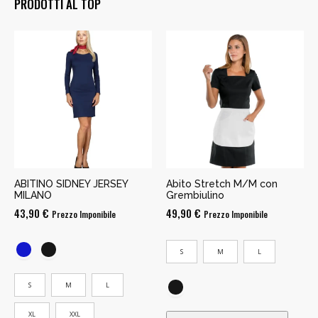
PRODOTTI AL TOP
ABITINO SIDNEY JERSEY
Abito Stretch M/M con
MILANO
Grembiulino
43,90
€
49,90
€
Prezzo Imponibile
Prezzo Imponibile
S
M
L
S
M
L
XL
XXL