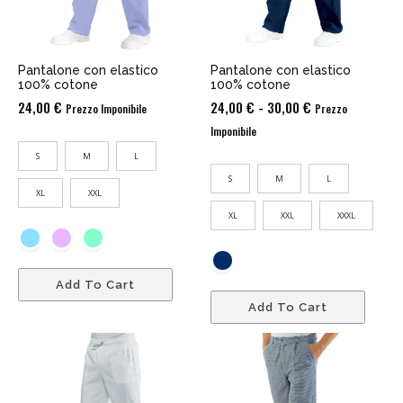
Pantalone con elastico
Pantalone con elastico
100% cotone
100% cotone
Fascia
24,00
€
24,00
€
-
30,00
€
Prezzo Imponibile
Prezzo
di
Imponibile
prezzo:
S
M
L
da
S
M
L
24,00 €
XL
XXL
a
XL
XXL
XXXL
30,00 €
Add To Cart
Add To Cart