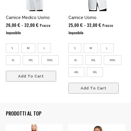
Camice Medico Uomo
Camice Uomo
Fascia
Fascia
26,00
€
-
32,00
€
25,00
€
-
32,00
€
Prezzo
Prezzo
di
di
Imponibile
Imponibile
prezzo:
prezzo:
da
da
S
M
L
S
M
L
26,00 €
25,00 €
a
a
XL
XXL
XXXL
XL
XXL
XXXL
32,00 €
32,00 €
4XL
5XL
Add To Cart
Add To Cart
PRODOTTI AL TOP