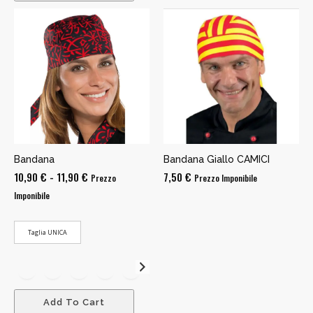
Bandana
Bandana Giallo CAMICI
Fascia
10,90
€
-
11,90
€
7,50
€
Prezzo
Prezzo Imponibile
di
Imponibile
prezzo:
da
Taglia UNICA
10,90 €
a
11,90 €
Add To Cart