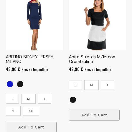
ABITINO SIDNEY JERSEY
Abito Stretch M/M con
MILANO
Grembiulino
43,90
€
49,90
€
Prezzo Imponibile
Prezzo Imponibile
S
M
L
S
M
L
XL
XXL
Add To Cart
Add To Cart