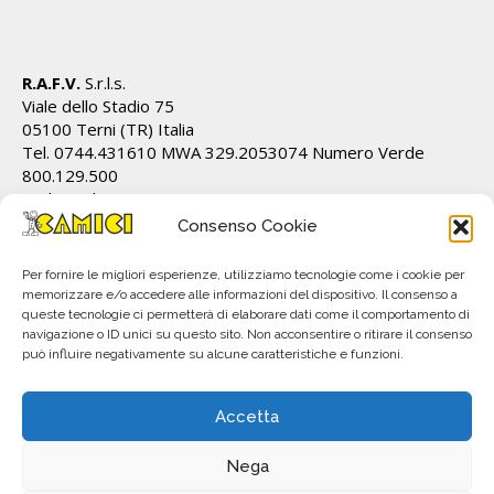
R.A.F.V.
S.r.l.s.
Viale dello Stadio 75
05100 Terni (TR) Italia
Tel. 0744.431610 MWA 329.2053074 Numero Verde
800.129.500
Cod.Fiscale/P.IVA IT01628820555 REA TR 112162
info@ecamici.it www.ecamici.it
Consenso Cookie
PEC rafv@pec.it
Per fornire le migliori esperienze, utilizziamo tecnologie come i cookie per
memorizzare e/o accedere alle informazioni del dispositivo. Il consenso a
queste tecnologie ci permetterà di elaborare dati come il comportamento di
navigazione o ID unici su questo sito. Non acconsentire o ritirare il consenso
può influire negativamente su alcune caratteristiche e funzioni.
Accetta
Nega
All material © R.A.F.V. S.r.l.. Copyright 2023. Subject to change without notice.
P.IVA IT01628820555