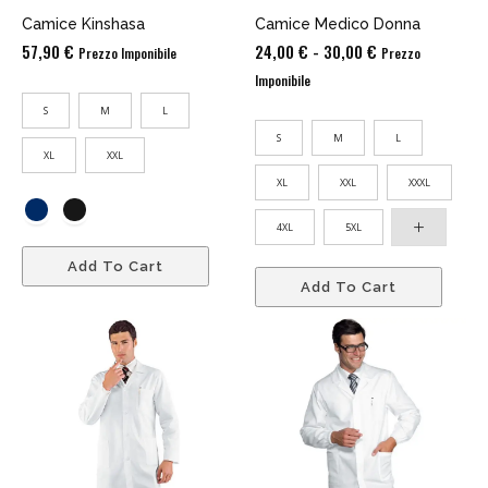
Camice Kinshasa
Camice Medico Donna
Fascia
57,90
€
24,00
€
-
30,00
€
Prezzo Imponibile
Prezzo
di
Imponibile
prezzo:
S
M
L
da
S
M
L
24,00 €
XL
XXL
a
XL
XXL
XXXL
30,00 €
4XL
5XL
Add To Cart
Add To Cart