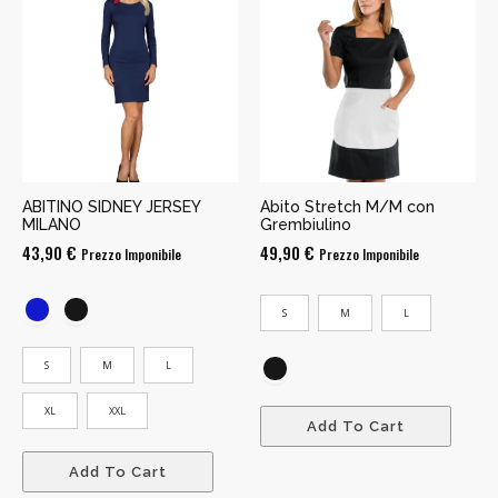
ABITINO SIDNEY JERSEY
Abito Stretch M/M con
MILANO
Grembiulino
43,90
€
49,90
€
Prezzo Imponibile
Prezzo Imponibile
S
M
L
S
M
L
XL
XXL
Add To Cart
Add To Cart