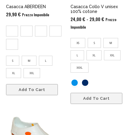
Casacca ABERDEEN
Casacca Collo V unisex
100% cotone
29,90
€
Prezzo Imponibile
Fascia
24,00
€
-
29,00
€
Prezzo
di
Imponibile
prezzo:
da
XS
S
M
24,00 €
a
L
XL
XXL
S
M
L
29,00 €
XXXL
XL
XXL
Add To Cart
Add To Cart