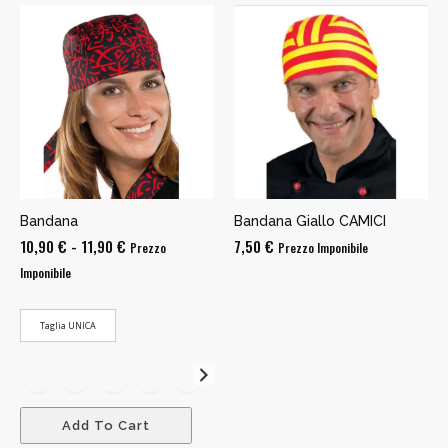
Bandana
Bandana Giallo CAMICI
Fascia
10,90
€
-
11,90
€
7,50
€
Prezzo
Prezzo Imponibile
di
Imponibile
prezzo:
da
Taglia UNICA
10,90 €
a
11,90 €
Add To Cart