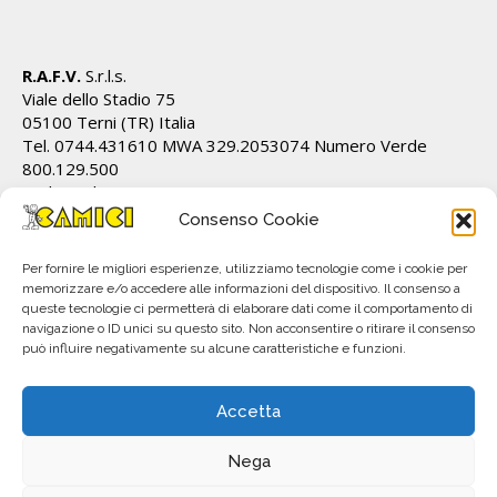
R.A.F.V.
S.r.l.s.
Viale dello Stadio 75
05100 Terni (TR) Italia
Tel. 0744.431610 MWA 329.2053074 Numero Verde
800.129.500
Cod.Fiscale/P.IVA IT01628820555 REA TR 112162
info@ecamici.it www.ecamici.it
Consenso Cookie
PEC rafv@pec.it
Per fornire le migliori esperienze, utilizziamo tecnologie come i cookie per
memorizzare e/o accedere alle informazioni del dispositivo. Il consenso a
queste tecnologie ci permetterà di elaborare dati come il comportamento di
navigazione o ID unici su questo sito. Non acconsentire o ritirare il consenso
può influire negativamente su alcune caratteristiche e funzioni.
Accetta
Nega
All material © R.A.F.V. S.r.l.. Copyright 2023. Subject to change without notice.
P.IVA IT01628820555