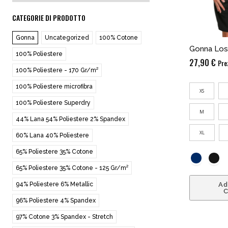
CATEGORIE DI PRODOTTO
Gonna
Uncategorized
100% Cotone
Gonna Los
100% Poliestere
27,90
€
Pre
100% Poliestere - 170 Gr/m²
100% Poliestere microfibra
XS
100% Poliestere Superdry
M
44% Lana 54% Poliestere 2% Spandex
XL
60% Lana 40% Poliestere
65% Poliestere 35% Cotone
65% Poliestere 35% Cotone - 125 Gr/m²
Ad
94% Poliestere 6% Metallic
C
96% Poliestere 4% Spandex
97% Cotone 3% Spandex - Stretch