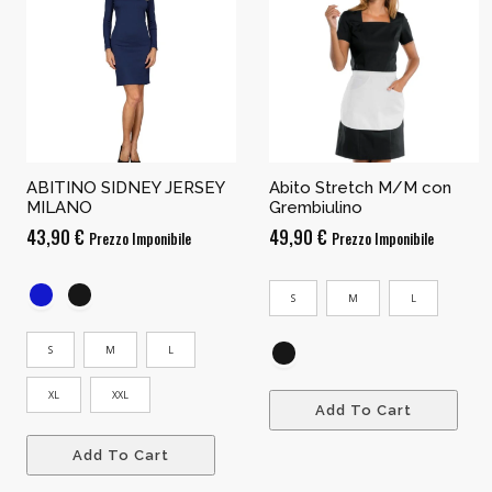
ABITINO SIDNEY JERSEY
Abito Stretch M/M con
MILANO
Grembiulino
43,90
€
49,90
€
Prezzo Imponibile
Prezzo Imponibile
S
M
L
S
M
L
XL
XXL
Add To Cart
Add To Cart