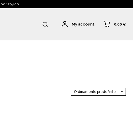
 800.129.500
0,00 €
My account