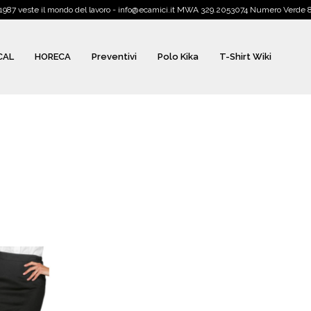
1987 veste il mondo del lavoro - info@ecamici.it MWA 329.2053074 Numero Verde
CAL
HORECA
Preventivi
Polo Kika
T-Shirt Wiki