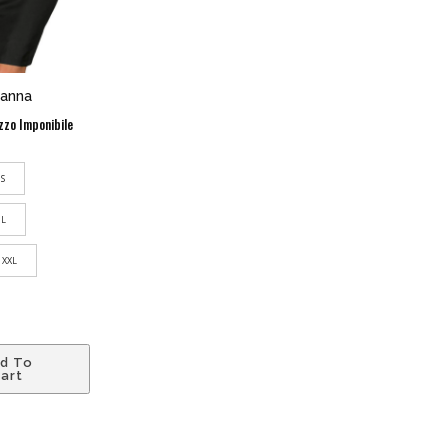
anna
zzo Imponibile
S
L
XXL
d To
art