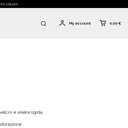
 800.129.500
0,00 €
My account
lcro e visiera rigida.
istorazione.