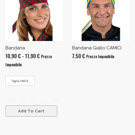
Bandana
Bandana Giallo CAMICI
Fascia
10,90
€
-
11,90
€
7,50
€
Prezzo
Prezzo Imponibile
di
Imponibile
prezzo:
da
Taglia UNICA
10,90 €
a
11,90 €
Add To Cart