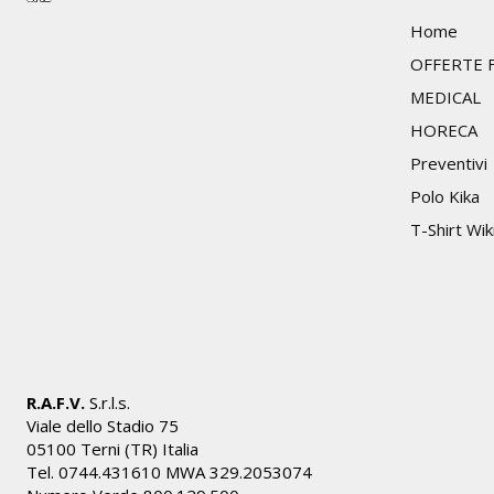
Home
OFFERTE F
MEDICAL
HORECA
Preventivi
Polo Kika
T-Shirt Wik
R.A.F.V.
S.r.l.s.
Viale dello Stadio 75
05100 Terni (TR) Italia
Tel. 0744.431610 MWA 329.2053074