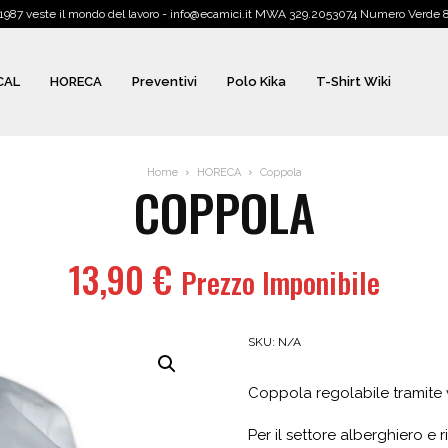
1987 veste il mondo del lavoro - info@ecamici.it MWA 329.2053074 Numero Verde
CAL
HORECA
Preventivi
Polo Kika
T-Shirt Wiki
Home
HORECA
Coppola
COPPOLA
13,90
€
Prezzo Imponibile
SKU:
N/A
Coppola regolabile tramite ve
Per il settore alberghiero e r