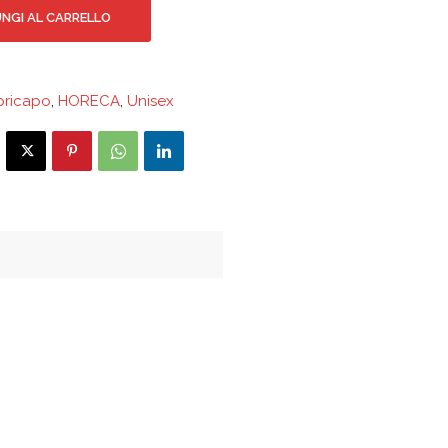
NGI AL CARRELLO
ricapo
,
HORECA
,
Unisex