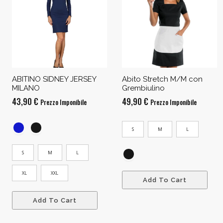
ABITINO SIDNEY JERSEY
Abito Stretch M/M con
MILANO
Grembiulino
43,90
€
49,90
€
Prezzo Imponibile
Prezzo Imponibile
S
M
L
S
M
L
XL
XXL
Add To Cart
Add To Cart