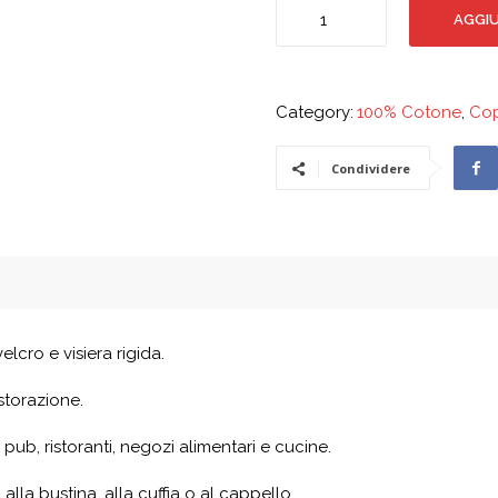
Coppola
AGGIU
quantità
Category:
100% Cotone
,
Cop
Condividere
lcro e visiera rigida.
istorazione.
pub, ristoranti, negozi alimentari e cucine.
 alla bustina, alla cuffia o al cappello.