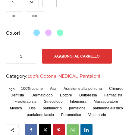
S
M
L
XL
XXL
Colori
Pantalone
AGGIUNGI AL CARRELLO
con
elastico
100%
Category:
100% Cotone
,
MEDICAL
,
Pantaloni
cotone
quantità
100% cotone
Asa
Assistente alla poltrona
Chirurgo
Tags:
Dentista
Dermatologo
Dottore
Dottoressa
Farmacista
Fisioterapista
Ginecologo
Infermiera
Massaggiatore
Medico
Oss
pantalaccio
pantalone
pantalone elastico
pantalone laccio
Paramedico
Veterinario