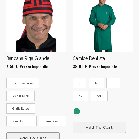
Bandana Riga Grande
Camice Dentista
7,50
€
39,00
€
Prezzo Imponibile
Prezzo Imponibile
Bianco Azzurro
S
M
L
Bianco Nero
XL
XXL
Giallo Rosso
Nero Azzurro
Nero Rosso
Add To Cart
Add To Cart