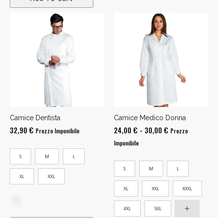
Camice Dentista
Camice Medico Donna
Fascia
32,90
€
24,00
€
-
30,00
€
Prezzo Imponibile
Prezzo
di
Imponibile
prezzo:
S
M
L
da
S
M
L
24,00 €
XL
XXL
a
XL
XXL
XXXL
30,00 €
4XL
5XL