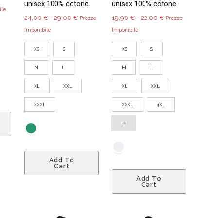
unisex 100% cotone
unisex 100% cotone
ile
Fascia
Fascia
24,00
€
-
29,00
€
19,90
€
-
22,00
€
Prezzo
Prezzo
di
di
Imponibile
Imponibile
prezzo:
prezzo:
XS
S
XS
S
da
da
24,00 €
19,90 €
M
L
M
L
a
a
29,00 €
22,00 €
XL
XXL
XL
XXL
XXXL
XXXL
4XL
Questo
prodotto
ha
più
Questo
varianti.
Add To
prodotto
Cart
Questo
Le
ha
Add To
prodotto
opzioni
più
Cart
ha
possono
varianti.
più
essere
Le
varianti.
scelte