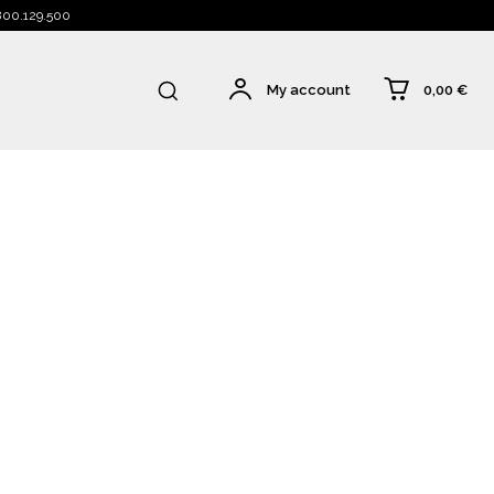
 800.129.500
0,00 €
My account