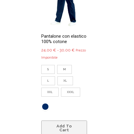
possono
essere
scelte
nella
pagina
Pantalone con elastico
del
100% cotone
prodotto
Fascia
24,00
€
-
30,00
€
Prezzo
di
Imponibile
prezzo:
S
M
da
24,00 €
L
XL
a
30,00 €
XXL
XXXL
Questo
Add To
prodotto
Cart