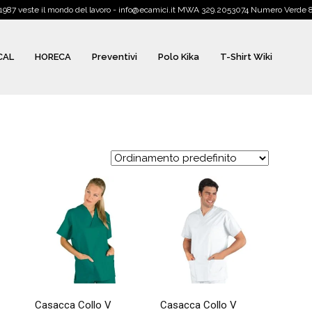
1987 veste il mondo del lavoro - info@ecamici.it MWA 329.2053074 Numero Verde
CAL
HORECA
Preventivi
Polo Kika
T-Shirt Wiki
Casacca Collo V
Casacca Collo V