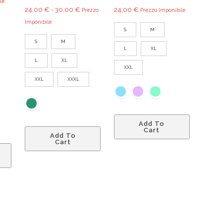
prodotto
prodotto
le
Fascia
24,00
€
-
30,00
€
24,00
€
Prezzo
Prezzo Imponibile
di
Imponibile
S
M
prezzo:
S
M
da
L
XL
24,00 €
L
XL
a
XXL
30,00 €
XXL
XXXL
Questo
Add To
Questo
prodotto
Cart
Add To
prodotto
ha
Questo
Cart
ha
più
prodotto
più
varianti.
ha
varianti.
Le
più
Le
opzioni
varianti.
opzioni
possono
Le
possono
essere
opzioni
essere
scelte