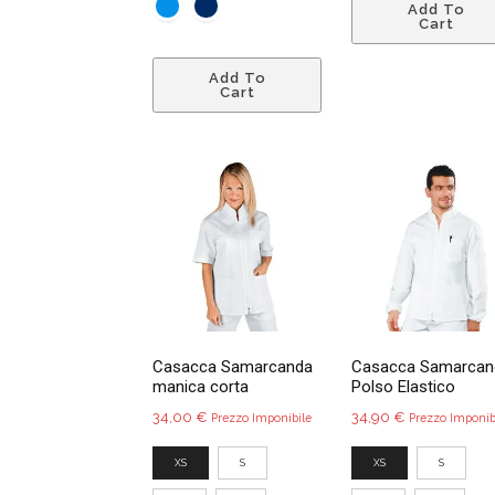
Add To
Cart
Questo
Add To
prodotto
Cart
ha
più
varianti.
Le
opzioni
possono
essere
scelte
nella
pagina
Casacca Samarcanda
Casacca Samarcan
del
manica corta
Polso Elastico
prodotto
34,00
€
34,90
€
Prezzo Imponibile
Prezzo Imponib
XS
S
XS
S