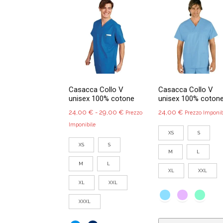
nella
pagina
del
prodotto
Casacca Collo V
Casacca Collo V
unisex 100% cotone
unisex 100% coton
Fascia
24,00
€
-
29,00
€
24,00
€
Prezzo
Prezzo Imponib
di
Imponibile
XS
S
prezzo:
XS
S
da
M
L
24,00 €
M
L
a
XL
XXL
29,00 €
XL
XXL
XXXL