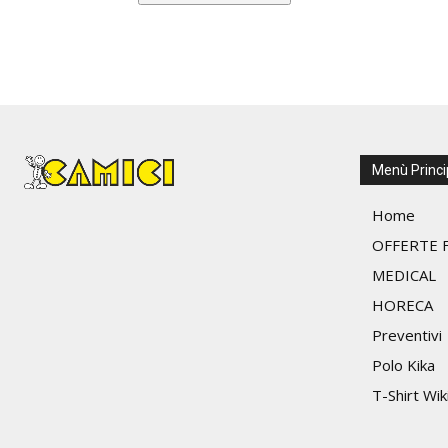
ha
più
varianti.
Le
opzioni
possono
essere
scelte
Menù Princi
nella
Home
pagina
del
OFFERTE F
prodotto
MEDICAL
HORECA
Preventivi
Polo Kika
T-Shirt Wik