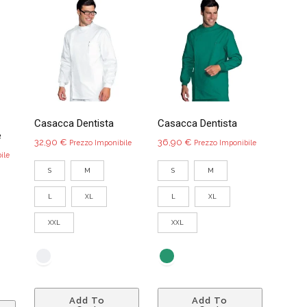
opzioni
Le
nella
possono
opzioni
pagina
essere
possono
del
scelte
essere
prodotto
nella
scelte
pagina
nella
del
pagina
prodotto
Casacca Dentista
Casacca Dentista
del
e
32,90
€
36,90
€
prodotto
Prezzo Imponibile
Prezzo Imponibile
ile
S
M
S
M
L
XL
L
XL
XXL
XXL
Questo
Questo
Questo
Add To
Add To
prodotto
prodotto