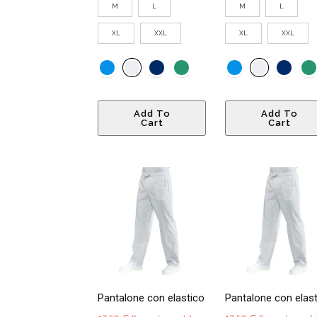
M
L
M
L
XL
XXL
XL
XXL
Questo
Add To
Add To
prodotto
Cart
Cart
ha
più
varianti.
Le
opzioni
possono
essere
scelte
nella
pagina
Pantalone con elastico
Pantalone con elas
del