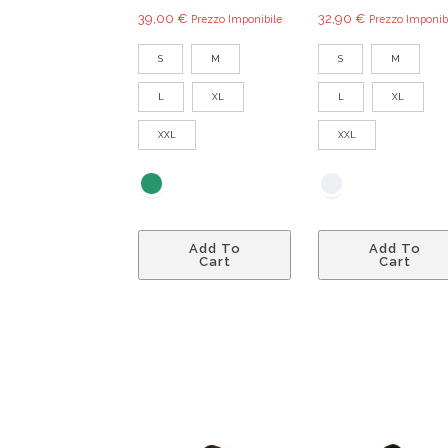
39,00
€
32,90
€
Prezzo Imponibile
Prezzo Imponib
S
M
S
M
L
XL
L
XL
XXL
XXL
Questo
Add To
Add To
prodotto
Cart
Cart
ha
più
varianti.
Le
opzioni
possono
essere
scelte