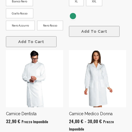
Bianco Nero
XL
XXL
Giallo Rosso
Nero Azzurro
Nero Rosso
Add To Cart
Add To Cart
Camice Dentista
Camice Medico Donna
Fascia
32,90
€
24,00
€
-
30,00
€
Prezzo Imponibile
Prezzo
di
Imponibile