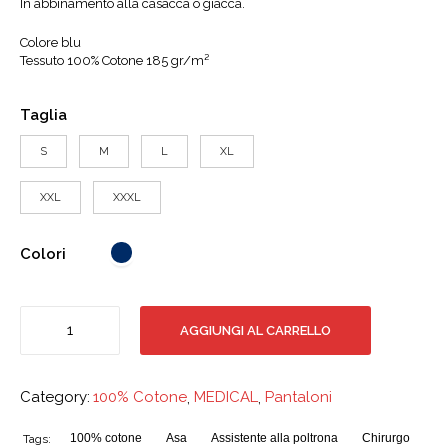
In abbinamento alla casacca o giacca.
Colore
blu
Tessuto 100% Cotone 185 gr/m²
Taglia
S
M
L
XL
XXL
XXXL
Colori
Pantalone
AGGIUNGI AL CARRELLO
con
elastico
100%
Category:
100% Cotone
,
MEDICAL
,
Pantaloni
cotone
quantità
100% cotone
Asa
Assistente alla poltrona
Chirurgo
Tags: