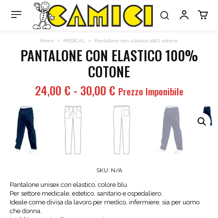
Home
MEDICAL
Pantalone con elastico 100% cotone
PANTALONE CON ELASTICO 100%
COTONE
Fascia
24,00
€
-
30,00
€
Prezzo Imponibile
di
prezzo:
da
24,00 €
a
30,00 €
SKU:
N/A
Pantalone unisex con elastico, colore blu.
Per settore medicale, estetico, sanitario e ospedaliero.
Ideale come divisa da lavoro per medico, infermiere, sia per uomo
che donna.