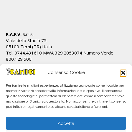
R.A.F.V.
S.r.l.s.
Viale dello Stadio 75
05100 Terni (TR) Italia
Tel. 0744.431610 MWA 329.2053074 Numero Verde
800.129.500
Cod.Fiscale/P.IVA IT01628820555 REA TR 112162
info@ecamici.it www.ecamici.it
Consenso Cookie
PEC rafv@pec.it
Per fornire le migliori esperienze, utilizziamo tecnologie come i cookie per
memorizzare e/o accedere alle informazioni del dispositivo. Il consenso a
queste tecnologie ci permetterà di elaborare dati come il comportamento di
navigazione o ID unici su questo sito. Non acconsentire o ritirare il consenso
può influire negativamente su alcune caratteristiche e funzioni.
Accetta