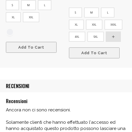
prezzo:
S
M
L
da
S
M
L
24,00 €
XL
XXL
a
XL
XXL
XXXL
30,00 €
4XL
5XL
Add To Cart
Add To Cart
RECENSIONI
Recensioni
Ancora non ci sono recensioni.
Solamente clienti che hanno effettuato l'accesso ed
hanno acquistato questo prodotto possono lasciare una