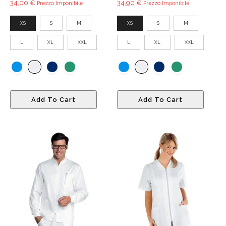
34,00
€
34,90
€
Prezzo Imponibile
Prezzo Imponibile
XS
S
M
XS
S
M
L
XL
XXL
L
XL
XXL
Questo
Quest
Add To Cart
Add To Cart
prodotto
prodo
ha
ha
più
più
varianti.
variant
Le
Le
opzioni
opzio
possono
poss
essere
esser
scelte
scelte
nella
nella
pagina
pagin