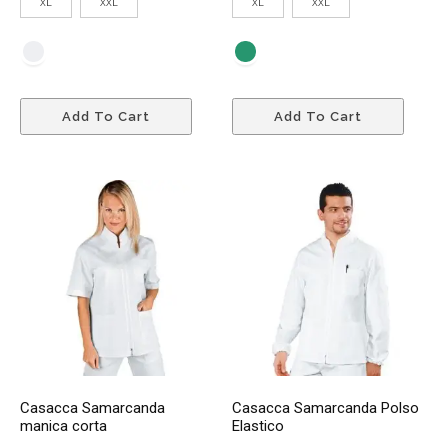
XL
XXL
XL
XXL
Questo
Quest
Add To Cart
Add To Cart
prodotto
prodo
ha
ha
più
più
varianti.
variant
Le
Le
opzioni
opzio
possono
poss
essere
esser
scelte
scelte
nella
nella
pagina
pagin
del
del
Casacca Samarcanda
Casacca Samarcanda Polso
prodotto
prodo
manica corta
Elastico