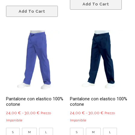
Add To Cart
Questo
prodo
Add To Cart
prodotto
ha
ha
più
più
variant
varianti.
Le
Le
opzio
opzioni
poss
possono
esser
essere
scelte
scelte
nella
nella
pagin
pagina
del
del
prodo
Pantalone con elastico 100%
Pantalone con elastico 100%
prodotto
cotone
cotone
Fascia
Fascia
24,00
€
-
30,00
€
24,00
€
-
30,00
€
Prezzo
Prezzo
di
di
Imponibile
Imponibile
prezzo:
prezzo:
S
M
L
S
M
L
da
da