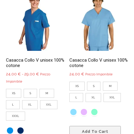
Le
Le
opzioni
opzio
possono
poss
essere
esser
scelte
scelte
nella
nella
pagina
pagin
del
del
Casacca Collo V unisex 100%
Casacca Collo V unisex 100%
prodotto
prodo
cotone
cotone
Fascia
24,00
€
-
29,00
€
24,00
€
Prezzo
Prezzo Imponibile
di
Imponibile
XS
S
M
prezzo:
XS
S
M
da
L
XL
XXL
24,00 €
L
XL
XXL
a
29,00 €
XXXL
Quest
Add To Cart
prodo