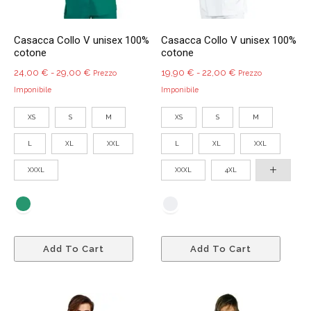
pagina
pagin
del
del
Casacca Collo V unisex 100%
Casacca Collo V unisex 100%
prodotto
prodo
cotone
cotone
Fascia
Fascia
24,00
€
-
29,00
€
19,90
€
-
22,00
€
Prezzo
Prezzo
di
di
Imponibile
Imponibile
prezzo:
prezzo:
XS
S
M
XS
S
M
da
da
24,00 €
19,90 €
L
XL
XXL
L
XL
XXL
a
a
29,00 €
22,00 €
XXXL
XXXL
4XL
Questo
Quest
Add To Cart
Add To Cart
prodotto
prodo
ha
ha
più
più
varianti.
variant