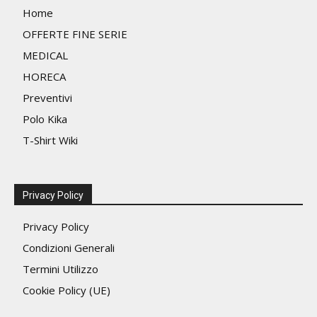
nella
Home
pagina
OFFERTE FINE SERIE
del
MEDICAL
prodotto
HORECA
Preventivi
Polo Kika
T-Shirt Wiki
Privacy Policy
Privacy Policy
Condizioni Generali
Termini Utilizzo
Cookie Policy (UE)