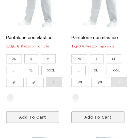
essere
pagin
scelte
del
nella
prodo
pagina
del
Pantalone con elastico
Pantalone con elastico
prodotto
17,50
€
17,50
€
Prezzo Imponibile
Prezzo Imponibile
XS
S
M
XS
S
M
L
XL
XXXL
L
XL
XXXL
4XL
5XL
4XL
5XL
Questo
Quest
Add To Cart
Add To Cart
prodotto
prodo
ha
ha
più
più