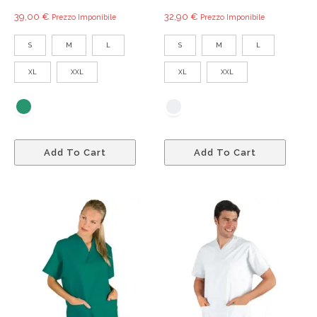
39,00
€
32,90
€
Prezzo Imponibile
Prezzo Imponibile
S
M
L
S
M
L
XL
XXL
XL
XXL
Questo
Quest
Add To Cart
Add To Cart
prodotto
prodo
ha
ha
più
più
varianti.
variant
Le
Le
opzioni
opzio
possono
poss
essere
esser
scelte
scelte
nella
nella