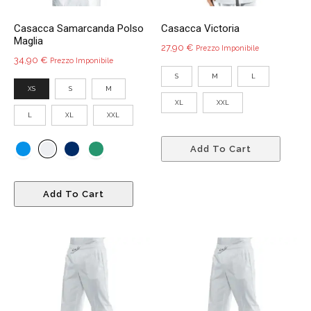
del
del
Casacca Samarcanda Polso
Casacca Victoria
prodotto
prodo
Maglia
27,90
€
Prezzo Imponibile
34,90
€
Prezzo Imponibile
S
M
L
XS
S
M
XL
XXL
L
XL
XXL
Quest
Add To Cart
prodo
ha
Questo
più
Add To Cart
prodotto
variant
ha
Le
più
opzio
varianti.
poss
Le
esser
opzioni
scelte
possono
nella