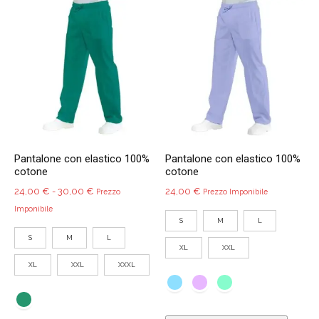
varianti.
variant
Le
Le
opzioni
opzio
possono
poss
essere
esser
scelte
scelte
nella
nella
pagina
pagin
del
del
Pantalone con elastico 100%
Pantalone con elastico 100%
prodotto
prodo
cotone
cotone
Fascia
24,00
€
-
30,00
€
24,00
€
Prezzo
Prezzo Imponibile
di
Imponibile
S
M
L
prezzo:
S
M
L
da
XL
XXL
24,00 €
XL
XXL
XXXL
a
30,00 €
Quest