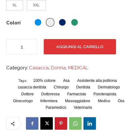
XL
XXL
Colori
Casacca
AGGIUNGI AL CARRELLO
Samarcanda
Polso
Elastico
Category:
Casacca
,
Donna
,
MEDICAL
quantità
100% cotone
Asa
Assistente alla poltrona
Tags:
casacca dentista
Chirurgo
Dentista
Dermatologo
Dottore
Dottoressa
Farmacista
Fisioterapista
Ginecologo
Infermiera
Massaggiatore
Medico
Oss
Paramedico
Veterinario