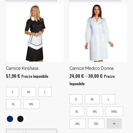
Camice Kinshasa
Camice Medico Donna
Fascia
57,90
€
24,00
€
-
30,00
€
Prezzo Imponibile
Prezzo
di
Imponibile
prezzo:
S
M
L
da
S
M
L
24,00 €
XL
XXL
a
XL
XXL
XXXL
30,00 €
4XL
5XL