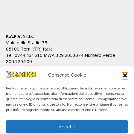
R.A.F.V.
S.r.l.s.
Viale dello Stadio 75
05100 Terni (TR) Italia
Tel. 0744.431610 MWA 329.2053074 Numero Verde
800.129.500
Cod.Fiscale/P.IVA IT01628820555 REA TR 112162
info@ecamici.it www.ecamici.it
Consenso Cookie
PEC rafv@pec.it
Per fornire le migliori esperienze, utilizziamo tecnologie come i cookie per
memorizzare e/o accedere alle informazioni del dispositivo. Il consenso a
queste tecnologie ci permetterà di elaborare dati come il comportamento di
navigazione o ID unici su questo sito. Non acconsentire o ritirare il consenso
può influire negativamente su alcune caratteristiche e funzioni.
Accetta