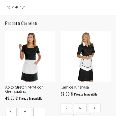
Taglie 40/56
Prodotti Correlati
Abito Stretch M/M con
Camice Kinshasa
Grembiulino
57,90
€
Prezzo Imponibile
49,90
€
Prezzo Imponibile
S
M
L
S
M
L