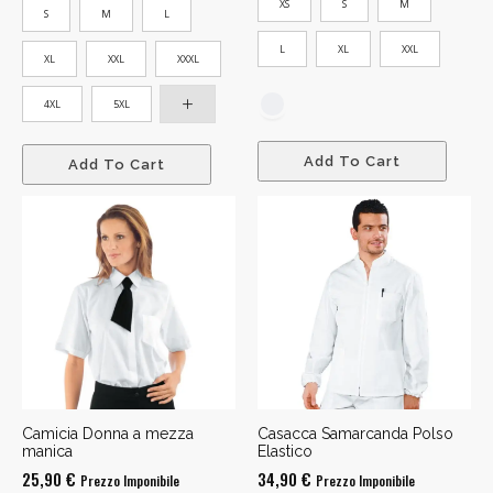
da
XS
S
M
S
M
L
24,00 €
L
XL
XXL
a
XL
XXL
XXXL
30,00 €
4XL
5XL
Add To Cart
Add To Cart
Camicia Donna a mezza
Casacca Samarcanda Polso
manica
Elastico
25,90
€
34,90
€
Prezzo Imponibile
Prezzo Imponibile