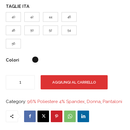
TAGLIE ITA
40
42
44
46
48
50
52
54
56
Colori
Pantalone
AGGIUNGI AL CARRELLO
Donna
Capri
quantità
Category:
96% Poliestere 4% Spandex
,
Donna
,
Pantaloni