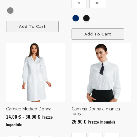
XL
XXL
Add To Cart
Add To Cart
Camice Medico Donna
Camicia Donna a manica
lunga
Fascia
24,00
€
-
30,00
€
Prezzo
25,90
€
Prezzo Imponibile
di
Imponibile
prezzo: