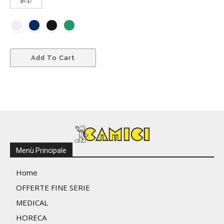
46-47
Questo
Add To Cart
prodotto
ha
più
varianti.
Le
opzioni
possono
essere
Menù Principale
scelte
nella
Home
pagina
OFFERTE FINE SERIE
del
MEDICAL
prodotto
HORECA