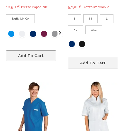
10,90
€
57,90
€
Prezzo Imponibile
Prezzo Imponibile
Taglia UNICA
S
M
L
XL
XXL
Questo
Add To Cart
prodotto
Quest
Add To Cart
ha
prodo
più
ha
varianti.
più
Le
variant
opzioni
Le
possono
opzio
essere
poss
scelte
esser
nella
scelte
pagina
nella