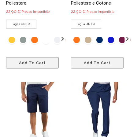
Poliestere
Poliestere e Cotone
22,90
€
22,90
€
Prezzo Imponibile
Prezzo Imponibile
Taglia UNICA
Taglia UNICA
Questo
Quest
Add To Cart
Add To Cart
prodotto
prodo
ha
ha
più
più
varianti.
variant
Le
Le
opzioni
opzio
possono
poss
essere
esser
scelte
scelte
nella
nella