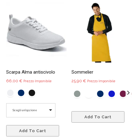
variant
varianti.
Le
Le
opzio
opzioni
poss
possono
esser
essere
scelte
scelte
nella
nella
pagin
pagina
del
del
prodo
Scarpa Alma antiscivolo
Sommelier
prodotto
66,00
€
25,90
€
Prezzo Imponibile
Prezzo Imponibile
Quest
Scegli un'opzione
Add To Cart
prodo
Questo
ha
Add To Cart
prodotto
più