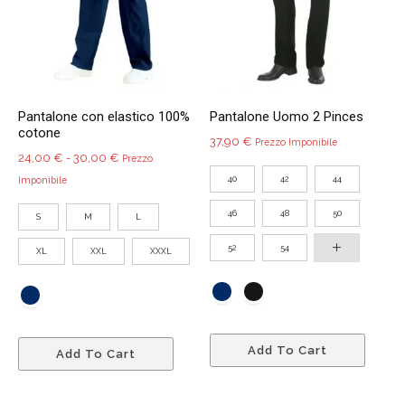
essere
esser
scelte
scelte
nella
nella
pagina
pagin
del
del
Pantalone con elastico 100%
Pantalone Uomo 2 Pinces
prodotto
prodo
cotone
37,90
€
Prezzo Imponibile
Fascia
24,00
€
-
30,00
€
Prezzo
di
40
42
44
Imponibile
prezzo:
46
48
50
S
M
L
da
24,00 €
52
54
XL
XXL
XXXL
a
30,00 €
Quest
Questo
Add To Cart
prodo
Add To Cart
prodotto
ha
ha
più
più