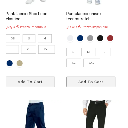
pagina
pagin
del
del
Pantalaccio Short con
Pantalaccio unisex
prodotto
prodo
elastico
tecnostretch
37,90
€
30,00
€
Prezzo Imponibile
Prezzo Imponibile
XS
S
M
L
XL
XXL
S
M
L
XL
XXL
Questo
Quest
Add To Cart
Add To Cart
prodotto
prodo
ha
ha
più
più
varianti.
variant
Le
Le
opzioni
opzio
possono
poss