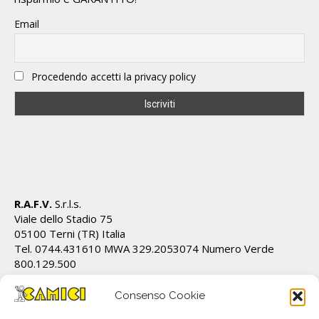
Email
Procedendo accetti la privacy policy
R.A.F.V.
S.r.l.s.
Viale dello Stadio 75
05100 Terni (TR) Italia
Tel. 0744.431610 MWA 329.2053074 Numero Verde
800.129.500
Cod.Fiscale/P.IVA IT01628820555 REA TR 112162
info@ecamici.it www.ecamici.it
Consenso Cookie
PEC rafv@pec.it