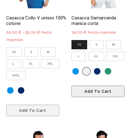
del
pagin
prodotto
del
Casacca Collo V unisex 100%
Casacca Samarcanda
prodo
cotone
manica corta
Fascia
24,00
€
-
29,00
€
34,00
€
Prezzo
Prezzo Imponibile
di
Imponibile
XS
S
M
prezzo:
XS
S
M
da
L
XL
XXL
24,00 €
L
XL
XXL
a
29,00 €
XXXL
Quest
Add To Cart
prodo
ha
Questo
più
Add To Cart
prodotto
variant
ha
Le
più
opzio
varianti.
poss