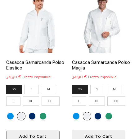
Le
esser
opzioni
scelte
possono
nella
essere
pagin
scelte
del
nella
prodo
pagina
del
Casacca Samarcanda Polso
Casacca Samarcanda Polso
prodotto
Elastico
Maglia
34,90
€
34,90
€
Prezzo Imponibile
Prezzo Imponibile
XS
S
M
XS
S
M
L
XL
XXL
L
XL
XXL
Questo
Quest
Add To Cart
Add To Cart
prodotto
prodo