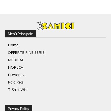
più
opzioni
variant
possono
Le
essere
opzio
scelte
poss
nella
esser
pagina
Menù Principale
scelte
del
nella
Home
prodotto
pagin
OFFERTE FINE SERIE
del
MEDICAL
prodo
HORECA
Preventivi
Polo Kika
T-Shirt Wiki
Privacy Policy