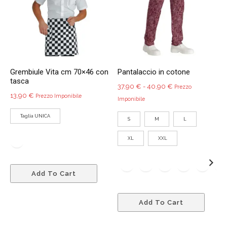
nella
esser
pagina
scelte
del
nella
prodotto
pagin
del
Grembiule Vita cm 70×46 con
Pantalaccio in cotone
prodo
tasca
Fascia
37,90
€
-
40,90
€
Prezzo
13,90
€
Prezzo Imponibile
di
Imponibile
prezzo:
Taglia UNICA
S
M
L
da
37,90 €
XL
XXL
a
40,90 €
Questo
Add To Cart
prodotto
ha
Quest
più
Add To Cart
prodo
varianti.
ha
Le