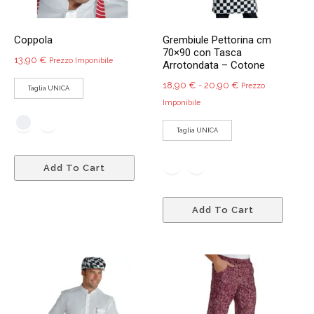
pagina
del
del
prodo
Coppola
Grembiule Pettorina cm
prodotto
70×90 con Tasca
13,90
€
Prezzo Imponibile
Arrotondata – Cotone
Fascia
18,90
€
-
20,90
€
Prezzo
Taglia UNICA
di
Imponibile
prezzo:
Taglia UNICA
da
18,90 €
Questo
Add To Cart
a
prodotto
20,90 €
ha
Quest
più
Add To Cart
prodo
varianti.
ha
Le
più
opzioni
variant
possono
Le
essere
opzio
scelte
poss