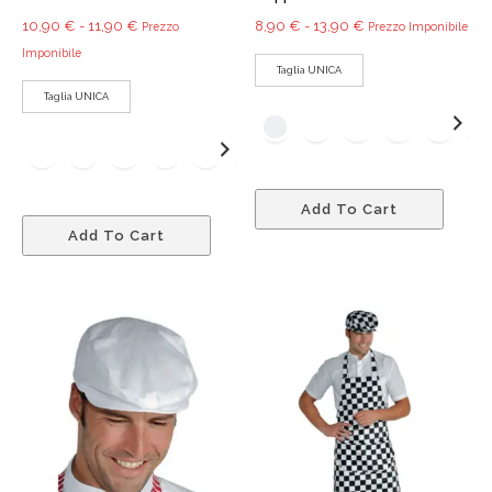
Fascia
Fascia
10,90
€
-
11,90
€
8,90
€
-
13,90
€
Prezzo
Prezzo Imponibile
di
di
Imponibile
Taglia UNICA
prezzo:
prezzo:
Taglia UNICA
da
da
10,90 €
8,90 €
a
a
11,90 €
13,90 €
Quest
Add To Cart
Questo
prodo
Add To Cart
prodotto
ha
ha
più
più
variant
varianti.
Le
Le
opzio
opzioni
poss
possono
esser
essere
scelte
scelte
nella
nella
pagin