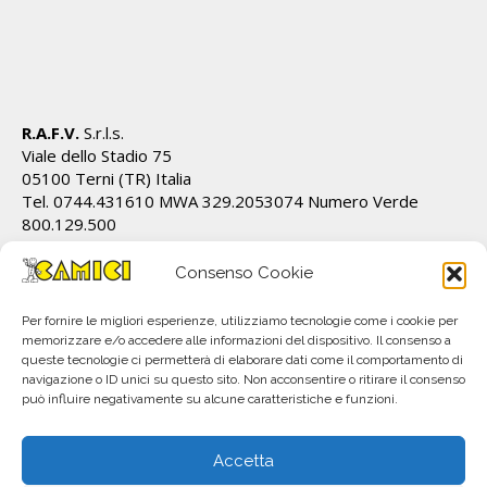
R.A.F.V.
S.r.l.s.
Viale dello Stadio 75
05100 Terni (TR) Italia
Tel. 0744.431610 MWA 329.2053074 Numero Verde
800.129.500
Cod.Fiscale/P.IVA IT01628820555 REA TR 112162
info@ecamici.it www.ecamici.it
Consenso Cookie
PEC rafv@pec.it
Per fornire le migliori esperienze, utilizziamo tecnologie come i cookie per
memorizzare e/o accedere alle informazioni del dispositivo. Il consenso a
queste tecnologie ci permetterà di elaborare dati come il comportamento di
navigazione o ID unici su questo sito. Non acconsentire o ritirare il consenso
può influire negativamente su alcune caratteristiche e funzioni.
Accetta